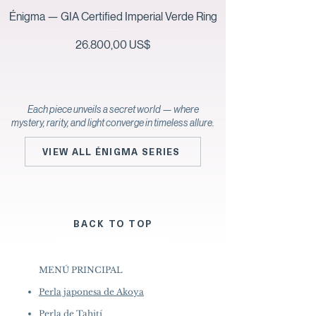
Énigma — GIA Certified Imperial Verde Ring
Precio
26.800,00 US$
Each piece unveils a secret world — where
mystery, rarity, and light converge in timeless allure.
VIEW ALL ÉNIGMA SERIES
BACK TO TOP
MENÚ PRINCIPAL
Perla japonesa de Akoya
Perla de Tahití