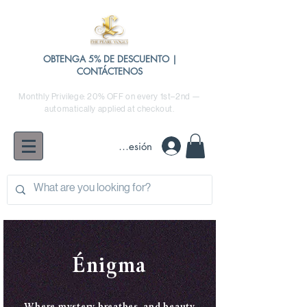
OBTENGA 5% DE DESCUENTO |
CONTÁCTENOS
Monthly Privilege: 20% OFF on every 1st–2nd —
automatically applied at checkout.
Iniciar sesión
Énigma
Where mystery breathes, and beauty