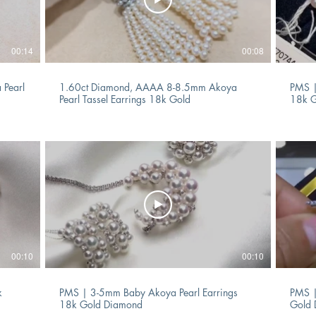
00:14
00:08
 Pearl
1.60ct Diamond, AAAA 8-8.5mm Akoya
PMS |
Pearl Tassel Earrings 18k Gold
18k 
00:10
00:10
k
PMS | 3-5mm Baby Akoya Pearl Earrings
PMS |
18k Gold Diamond
Gold