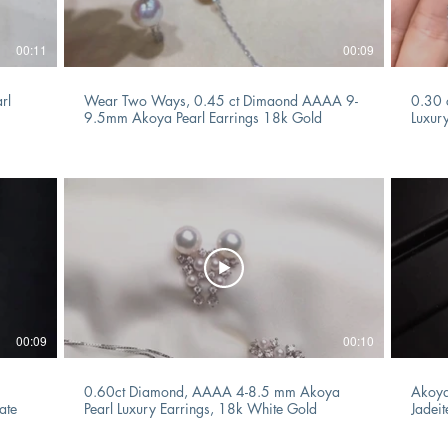
00:11
00:09
rl
Wear Two Ways, 0.45 ct Dimaond AAAA 9-
0.30 
9.5mm Akoya Pearl Earrings 18k Gold
Luxur
00:09
00:10
0.60ct Diamond, AAAA 4-8.5 mm Akoya
Akoya
ate
Pearl Luxury Earrings, 18k White Gold
Jadei