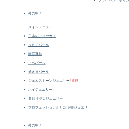
プライバシーポリ
ー
発売中！
メインメニュー
日本のアコヤガイ
タヒチパール
南洋真珠
マベパール
巻き貝パール
ジェムストーンジュエリー
*新規
ハイジュエリー
変形可能なジュエリー
プロフェッショナルと
証明書ジュエリ
ー
発売中！