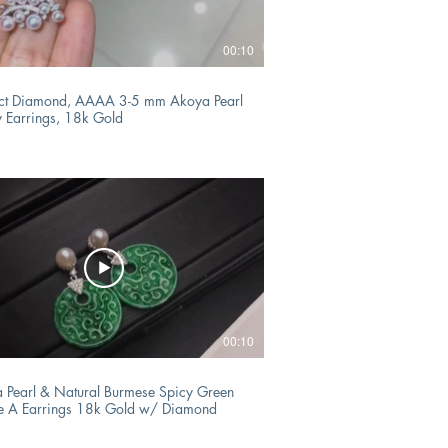
00:10
ct Diamond, AAAA 3-5 mm Akoya Pearl
y Earrings, 18k Gold
00:10
 Pearl & Natural Burmese Spicy Green
te A Earrings 18k Gold w/ Diamond