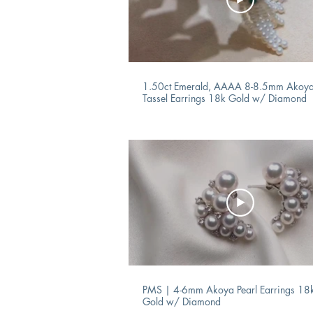
1.50ct Emerald, AAAA 8-8.5mm Akoya
Tassel Earrings 18k Gold w/ Diamond
PMS | 4-6mm Akoya Pearl Earrings 18
Gold w/ Diamond