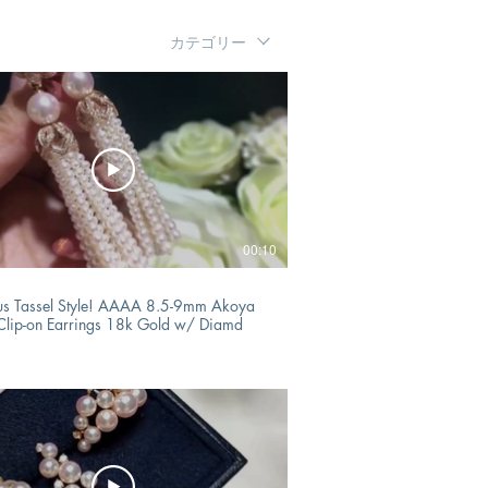
カテゴリー
00:10
s Tassel Style! AAAA 8.5-9mm Akoya
 Clip-on Earrings 18k Gold w/ Diamd