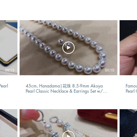
00:13
00:10
earl
45cm, Hanadama|花珠 8.5-9mm Akoya
Famou
Pearl Classic Necklace & Earrings Set w/
Pearl
Certf