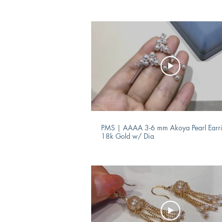
PMS | AAAA 3-6 mm Akoya Pearl Earr
18k Gold w/ Dia