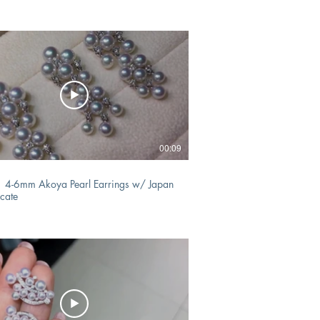
00:09
 4-6mm Akoya Pearl Earrings w/ Japan
icate