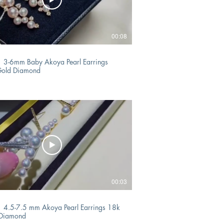
00:08
 3-6mm Baby Akoya Pearl Earrings
Gold Diamond
00:03
 4.5-7.5 mm Akoya Pearl Earrings 18k
 Diamond