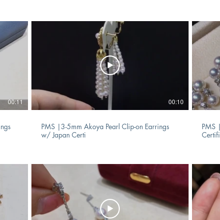
00:11
00:10
ings
PMS |3-5mm Akoya Pearl Clip-on Earrings
PMS |
w/ Japan Certi
Certif