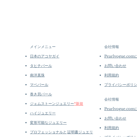
メインメニュー
会社情報
日本のアコヤガイ
Pearlvogue.co
タヒチパール
お問い合わせ
南洋真珠
利用規約
マベパール
プライバシーポリ
巻き貝パール
会社情報
ジェムストーンジュエリー
*新規
Pearlvogue.co
ハイジュエリー
お問い合わせ
変形可能なジュエリー
利用規約
プロフェッショナルと
証明書ジュエリ