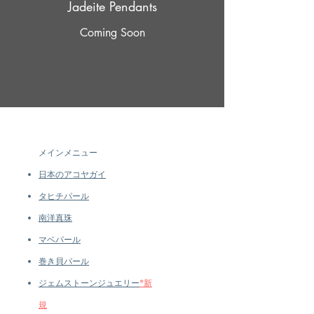
Jadeite Pendants
Coming Soon
メインメニュー
日本のアコヤガイ
タヒチパール
南洋真珠
マベパール
巻き貝パール
ジェムストーンジュエリー
*新
規