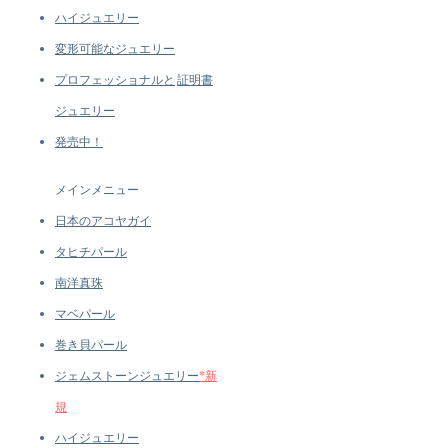
ハイジュエリー
変形可能なジュエリー
プロフェッショナルと
証明書
ジュエリー
発売中！
メインメニュー
日本のアコヤガイ
タヒチパール
南洋真珠
マベパール
巻き貝パール
ジェムストーンジュエリー
*新
規
ハイジュエリー