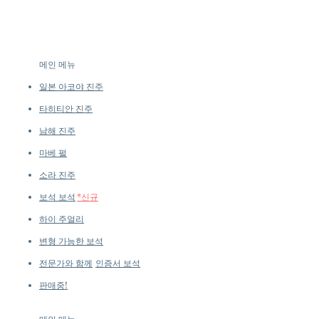
메인 메뉴
일본 아코야 진주
타히티안 진주
남해 진주
마베 펄
소라 진주
보석 보석
*신규
하이 주얼리
변형 가능한 보석
전문가와 함께
인증서 보석
판매중!