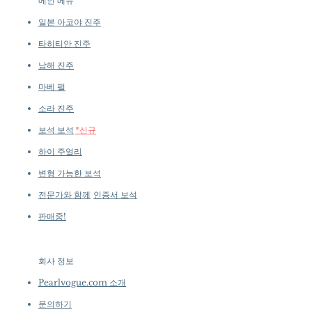
메인 메뉴
일본 아코야 진주
타히티안 진주
남해 진주
마베 펄
소라 진주
보석 보석
*신규
하이 주얼리
변형 가능한 보석
전문가와 함께
인증서 보석
판매중!
회사 정보
​
Pearlvogue.com 소개
문의하기