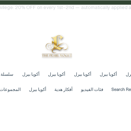
ivilege: 20% OFF on every 1st–2nd — automatically applied a
يرل
أكويا بيرل
أكويا بيرل
أكويا بيرل
أكويا بيرل
سلسلة
Search Re
فئات الفيديو
أفكار هدية
أكويا بيرل
المجموعات