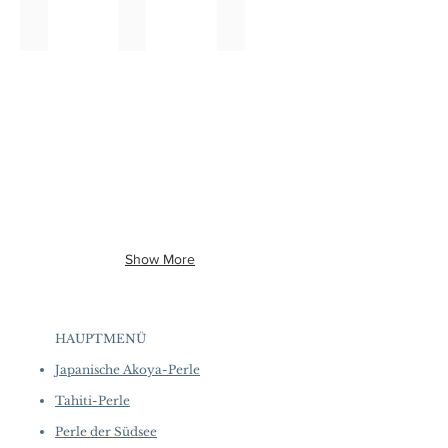
Golden South Sea Pearl Rings
Golden South Sea Pearl Bracelets
Mabe Pearl Earrings
Show More
HAUPTMENÜ
Japanische Akoya-Perle
Tahiti-Perle
Perle der Südsee