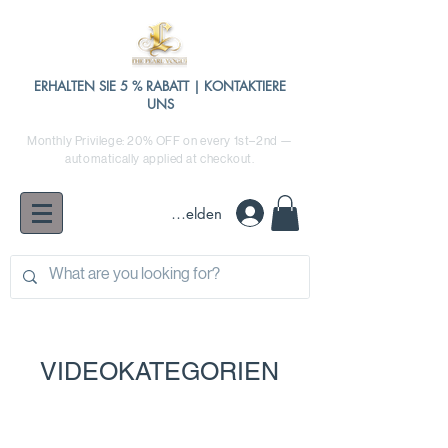
ERHALTEN SIE 5 % RABATT | KONTAKTIERE
UNS
Monthly Privilege: 20% OFF on every 1st–2nd —
automatically applied at checkout.
Anmelden
VIDEOKATEGORIEN