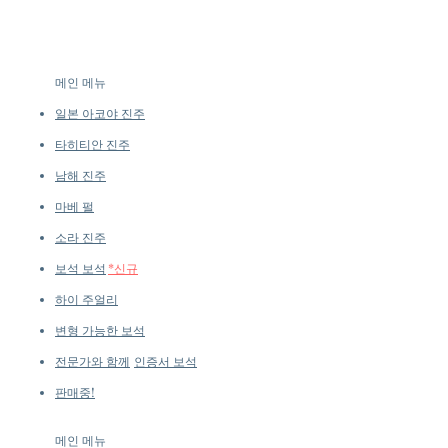
many designs are produced in
Dimensions: Necklace Length 43
small batches or made to order.
cm
Our collections evolve regularly
Pearl: Round, 5–6 mm, AAA, Very
to introduce new creations, so
Thick Nacre, White, Aurora
메인 메뉴
availability may vary at the time
Luster
of purchase.
more details...
일본 아코야 진주
Accessories: 6.8 g of 18k White
Gold, 0.92 ct of SI Quality Natural
타히티안 진주
Diamond
남해 진주
마베 펄
소라 진주
보석 보석
*신규
하이 주얼리
변형 가능한 보석
전문가와 함께
인증서 보석
판매중!
메인 메뉴