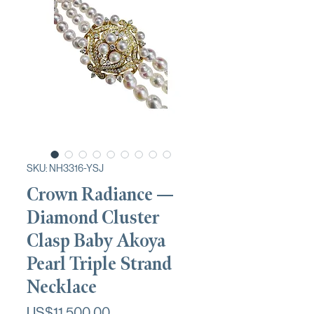
SKU: NH3316-YSJ
Crown Radiance —
Diamond Cluster
Clasp Baby Akoya
Pearl Triple Strand
Necklace
가
US$11,500.00