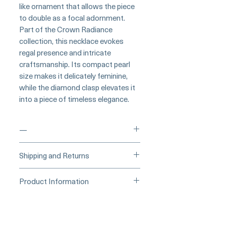
like ornament that allows the piece
to double as a focal adornment.
Part of the Crown Radiance
collection, this necklace evokes
regal presence and intricate
craftsmanship. Its compact pearl
size makes it delicately feminine,
while the diamond clasp elevates it
into a piece of timeless elegance.
—
___
___Buy Securely on Etsy
Shipping and Returns
(Credit Card)______
Processing Time & Availability
Product Information
At Pearl Vogue, each piece is a
▪︎
Learn more about secure
work of quiet artistry. As we
Origin: Japan
purchasing and payment options →
specialize in high-end jewelry
Material: Akoya Pearl, 18k White
crafted in limited quantities,
Gold, Diamond