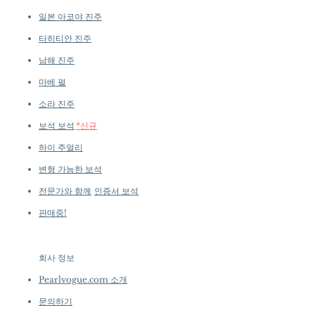
일본 아코야 진주
타히티안 진주
남해 진주
마베 펄
소라 진주
보석 보석
*신규
하이 주얼리
변형 가능한 보석
전문가와 함께
인증서 보석
판매중!
회사 정보
​
Pearlvogue.com 소개
문의하기