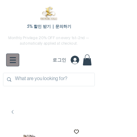
5% 할인 받기 | 문의하기
Monthly Privilege: 20% OFF on every 1st–2nd —
automatically applied at checkout.
로그인