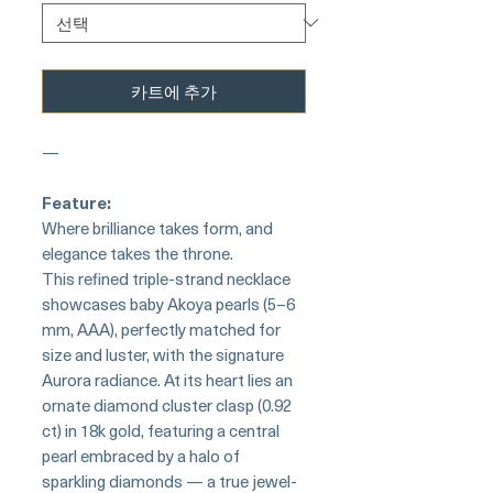
카트에 추가
—
Feature:
Where brilliance takes form, and
elegance takes the throne.
This refined triple-strand necklace
showcases baby Akoya pearls (5–6
mm, AAA), perfectly matched for
size and luster, with the signature
Aurora radiance. At its heart lies an
ornate diamond cluster clasp (0.92
ct) in 18k gold, featuring a central
pearl embraced by a halo of
sparkling diamonds — a true jewel-