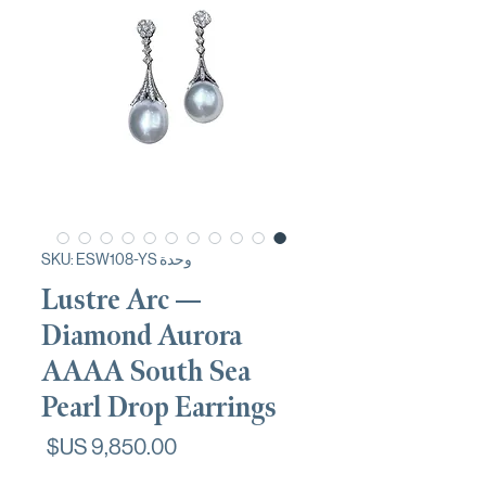
وحدة SKU: ESW108-YS
Lustre Arc —
Diamond Aurora
AAAA South Sea
Pearl Drop Earrings
السعر