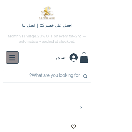
احصل على خصم 5٪ | اتصل بنا
Monthly Privilege: 20% OFF on every 1st–2nd —
automatically applied at checkout.
تسجيل الدخول