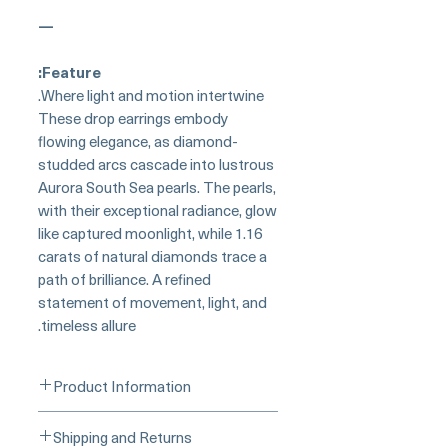
—
Feature:
Where light and motion intertwine.
These drop earrings embody
flowing elegance, as diamond-
studded arcs cascade into lustrous
Aurora South Sea pearls. The pearls,
with their exceptional radiance, glow
like captured moonlight, while 1.16
carats of natural diamonds trace a
path of brilliance. A refined
statement of movement, light, and
timeless allure.
Product Information
Origin: South Sea Pearl Jewelry
Shipping and Returns
Processed in Japan