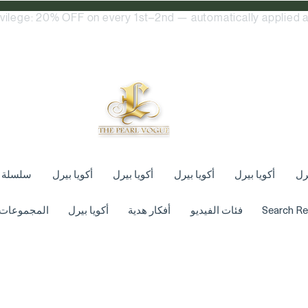
ivilege: 20% OFF on every 1st–2nd — automatically applied a
يرل
أكويا بيرل
أكويا بيرل
أكويا بيرل
أكويا بيرل
سلسلة
Search Re
فئات الفيديو
أفكار هدية
أكويا بيرل
المجموعات