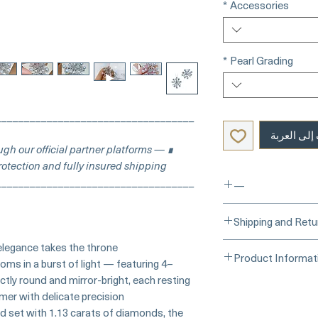
*
Accessories
*
Pearl Grading
___________________________________
إلى العربة
ugh our official partner platforms —
otection and fully insured shipping.
___________________________________
—
___Buy Securely on
Shipping and Retu
Card)______
elegance takes the throne.
Processing Time & Av
Product Informat
At Pearl Vogue, each
oms in a burst of light — featuring 4–
artistry. As we speci
tly round and mirror-bright, each resting
Origin: Japan
crafted in limited q
r with delicate precision.
Pearl: Aurora Akoya,
produced in small b
d set with 1.13 carats of diamonds, the
very high luster