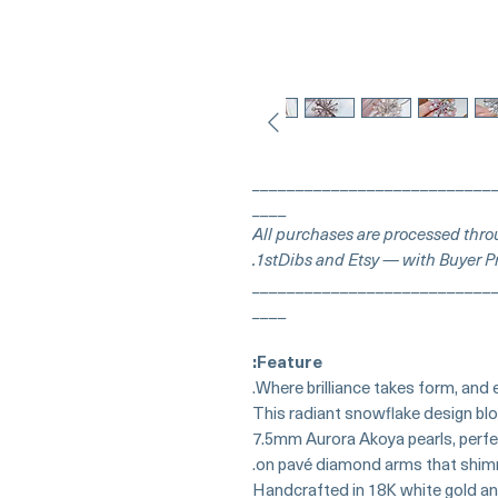
___________________________
____
∎ All purchases are processed thro
1stDibs and Etsy — with Buyer Pr
___________________________
____
Feature:
Where brilliance takes form, and 
This radiant snowflake design blo
7.5mm Aurora Akoya pearls, perfec
on pavé diamond arms that shimme
Handcrafted in 18K white gold an