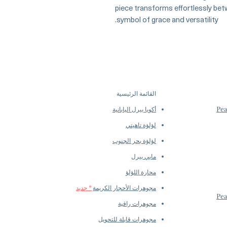
piece transforms effortlessly b
symbol of grace and versatility.
القائمة الرئيسية
أكويا بيرل اليابانية
لؤلؤة تاهيتي
لؤلؤة بحر الجنوب
مابي بيرل
محارة اللؤلؤ
مجوهرات الأحجار الكريمة
* جديد
مجوهرات راقية
مجوهرات قابلة للتحويل