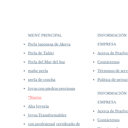
MENÚ PRINCIPAL
INFORMACIÓN 
Perla japonesa de Akoya
EMPRESA
​
Perla de Tahití
Acerca de Pearl
Perla del Mar del Sur
Contáctenos
mabe perla
Términos de serv
perla de concha
Política de priva
Joyas con piedras preciosas
INFORMACIÓN 
*Nuevo
EMPRESA
​
Alta Joyería
Acerca de Pearl
Joyas Transformables
Contáctenos
con profesional
certificado de