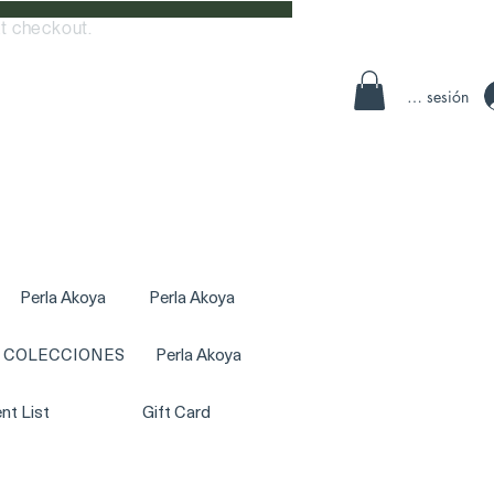
t checkout.
Iniciar sesión
Perla Akoya
Perla Akoya
COLECCIONES
Perla Akoya
nt List
Gift Card