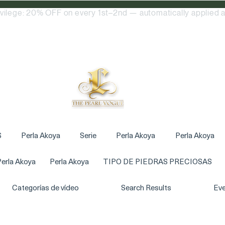
ivilege: 20% OFF on every 1st–2nd — automatically applied a
S
Perla Akoya
Serie
Perla Akoya
Perla Akoya
erla Akoya
Perla Akoya
TIPO DE PIEDRAS PRECIOSAS
Categorías de vídeo
Search Results
Eve