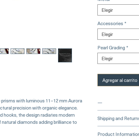
Elegir
Accessories
*
Elegir
Pearl Grading
*
Elegir
Agregar al carrito
é prisms with luminous 11–12 mm Aurora
—
ctural precision with organic elegance.
d hooks, the design radiates modern
___
___Buy Secure
Shipping and Return
f natural diamonds adding brilliance to
Card)______
Processing Time &
Product Informatio
At Pearl Vogue, e