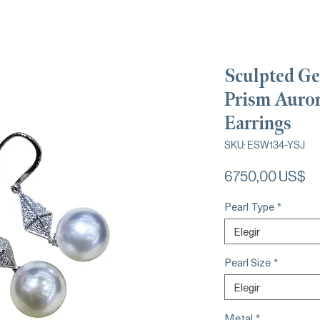
Sculpted G
Prism Auror
Earrings
SKU: ESW134-YSJ
Pr
6750,00 US$
Pearl Type
*
Elegir
Pearl Size
*
Elegir
Metal
*