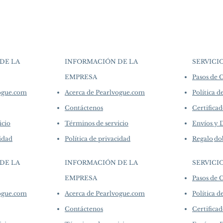
▪︎
Learn more about 
artistry. As we sp
Origin: South Sea Pe
options →
crafted in limite
Material: South Sea 
produced in smal
Natural Diamonds
collections evolv
Dimensions: Length 
creations, so avai
Pearl
purchase.
more de
DE LA
INFORMACIÓN DE LA
SERVICI
Shape: Round
Size: 11–12 mm
EMPRESA
Pasos de
​
Quality: AAAA
vogue.com
Acerca de Pearlvogue.com
Política d
Nacre: Very Thic
Color: White
Contáctenos
Certificad
Luster: Aurora
icio
Términos de servicio
Envíos y 
Accessories
cidad
Política de privacidad
Regalo
do
Metal: 18k White
Other: 0.50 ct of
DE LA
INFORMACIÓN DE LA
SERVICI
EMPRESA
Pasos de
​
vogue.com
Acerca de Pearlvogue.com
Política d
Contáctenos
Certificad