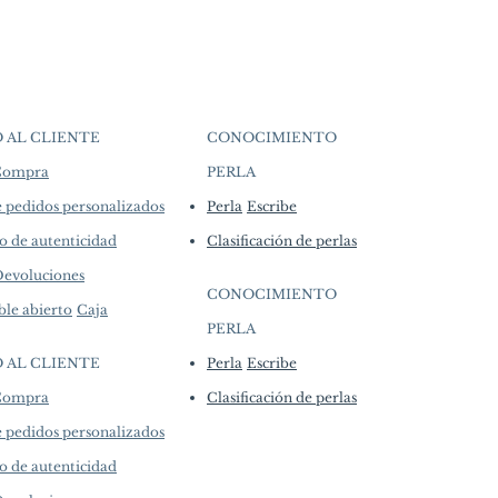
secure purchasing and payment
ecialize in high-end jewelry
arl Jewelry Processed in Japan
d quantities, many designs are
Pearl, 18k White Gold, and
l batches or made to order. Our
e regularly to introduce new
Approx. 4.5 cm
lability may vary at the time of
tails...
O AL CLIENTE
CONOCIMIENTO
 Compra
PERLA
​
e pedidos personalizados
Perla
Escribe
k
o de autenticidad
Clasificación de perlas
Devoluciones
CONOCIMIENTO
ble abierto
Caja
 Gold
PERLA
​
 SI Quality Natural Diamonds
O AL CLIENTE
Perla
Escribe
 Compra
Clasificación de perlas
e pedidos personalizados
o de autenticidad