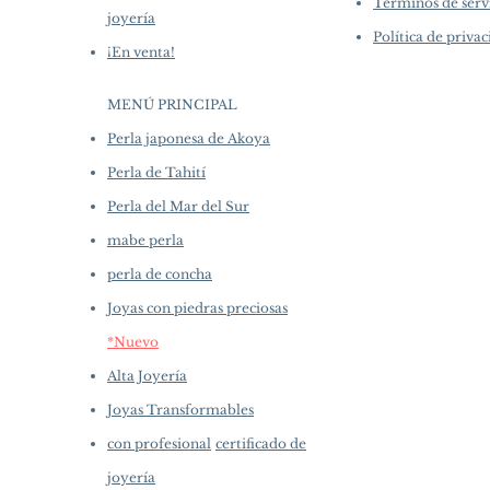
Términos de serv
joyería
Política de priva
¡En venta!
MENÚ PRINCIPAL
Perla japonesa de Akoya
Perla de Tahití
Perla del Mar del Sur
mabe perla
perla de concha
Joyas con piedras preciosas
*Nuevo
Alta Joyería
Joyas Transformables
con profesional
certificado de
joyería