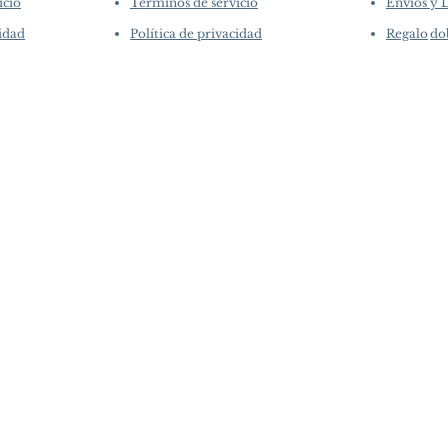
icio
Términos de servicio
Envíos y 
cidad
Política de privacidad
Regalo
do