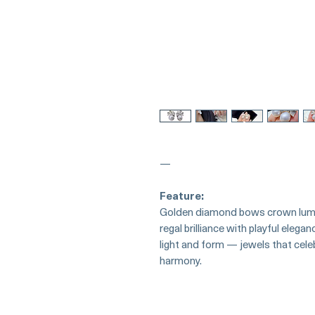
—
Feature:
Golden diamond bows crown lumin
regal brilliance with playful eleg
light and form — jewels that cel
harmony.