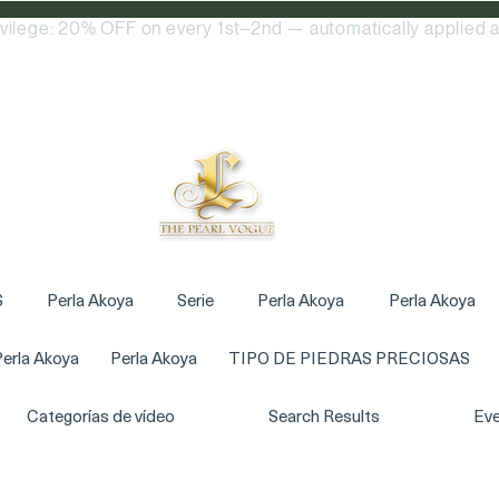
ivilege: 20% OFF on every 1st–2nd — automatically applied a
S
Perla Akoya
Serie
Perla Akoya
Perla Akoya
erla Akoya
Perla Akoya
TIPO DE PIEDRAS PRECIOSAS
Categorías de vídeo
Search Results
Eve