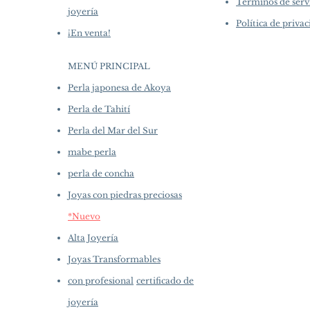
Términos de serv
joyería
Política de priva
¡En venta!
MENÚ PRINCIPAL
Perla japonesa de Akoya
Perla de Tahití
Perla del Mar del Sur
mabe perla
perla de concha
Joyas con piedras preciosas
*Nuevo
Alta Joyería
Joyas Transformables
con profesional
certificado de
joyería