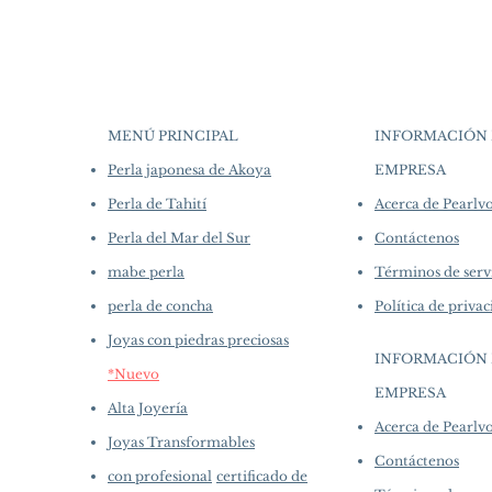
MENÚ PRINCIPAL
INFORMACIÓN 
Perla japonesa de Akoya
EMPRESA
​
Perla de Tahití
Acerca de Pearl
Perla del Mar del Sur
Contáctenos
mabe perla
Términos de serv
perla de concha
Política de priva
Joyas con piedras preciosas
INFORMACIÓN 
*Nuevo
EMPRESA
​
Alta Joyería
Acerca de Pearl
Joyas Transformables
Contáctenos
con profesional
certificado de