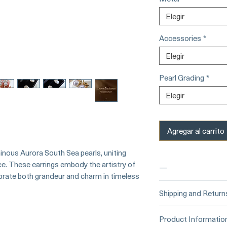
Elegir
Accessories
*
Elegir
Pearl Grading
*
Elegir
Agregar al carrito
ous Aurora South Sea pearls, uniting
ance. These earrings embody the artistry of
—
ebrate both grandeur and charm in timeless
____
Buy Securely
Shipping and Return
Card)
_____
Processing Time &
Product Informatio
At Pearl Vogue, e