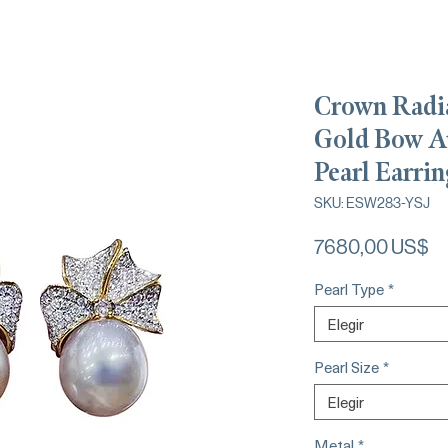
Crown Radi
Gold Bow A
Pearl Earrin
SKU: ESW283-YSJ
Pr
7680,00 US$
Pearl Type
*
Elegir
Pearl Size
*
Elegir
Metal
*