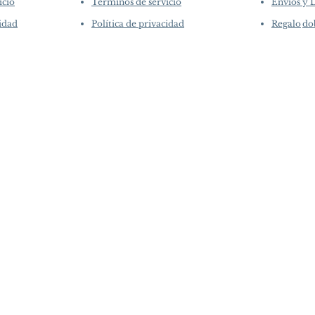
icio
Términos de servicio
Envíos y 
cidad
Política de privacidad
Regalo
do