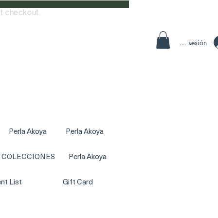
t checkout.
Iniciar sesión
Perla Akoya
Perla Akoya
COLECCIONES
Perla Akoya
nt List
Gift Card