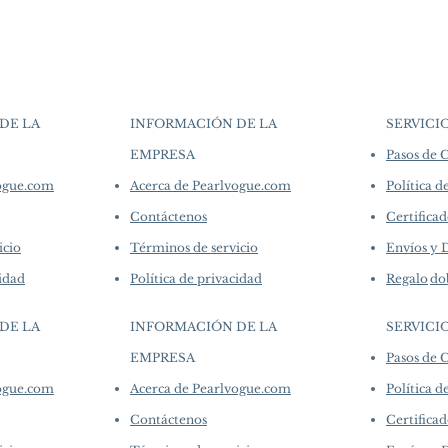
▪︎
Learn more about 
artistry. As we sp
Origin: South Sea Pe
options →
crafted in limite
Material: South Sea 
produced in smal
Diamond
collections evolv
Dimensions: Approx. 
creations, so avai
Pearl: Close Round,
purchase.
more de
DE LA
INFORMACIÓN DE LA
SERVICI
Nacre, White, Auror
Accessories: 1.23 c
EMPRESA
Pasos de
​
Metal: 3.4 g of 18k 
vogue.com
Acerca de Pearlvogue.com
Política d
Contáctenos
Certificad
icio
Términos de servicio
Envíos y 
cidad
Política de privacidad
Regalo
do
DE LA
INFORMACIÓN DE LA
SERVICI
EMPRESA
Pasos de
​
vogue.com
Acerca de Pearlvogue.com
Política d
Contáctenos
Certificad