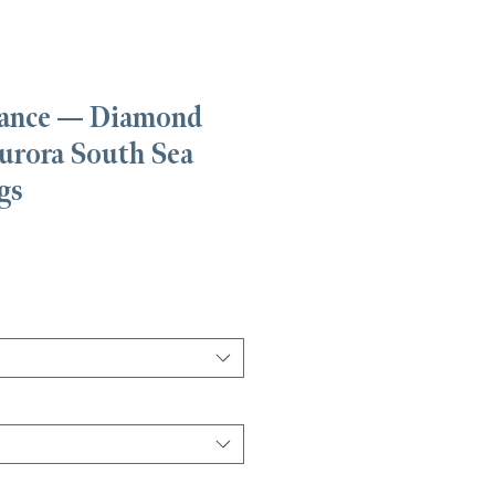
ance — Diamond
urora South Sea
gs
ecio