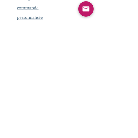
commande
personnalisée
Certificat
d'authenticité
Expédition et
retours
Double
cadeau
ouvert
Boîte
SERVICE CLIENTS
Étapes d'achat
Politique de
commande
personnalisée
Certificat