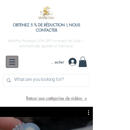
OBTENEZ 5 % DE RÉDUCTION | NOUS
CONTACTER
Monthly Privilege: 20% OFF on every 1st–2nd —
automatically applied at checkout.
Se connecter
Retour aux catégories de vidéos >