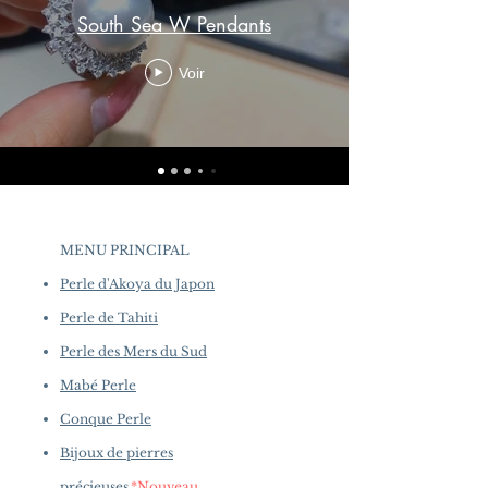
South Sea W Pendants
Voir
MENU PRINCIPAL
Perle d'Akoya du Japon
Perle de Tahiti
Perle des Mers du Sud
Mabé Perle
Conque Perle
Bijoux de pierres
précieuses
*Nouveau