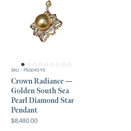
SKU： PSG043-YS
Crown Radiance —
Golden South Sea
Pearl Diamond Star
Pendant
価
$8,480.00
格