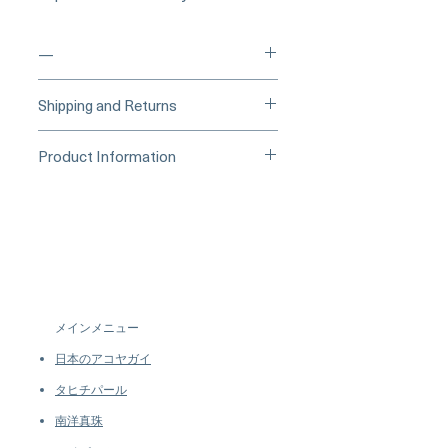
—
____
Buy Securely on 1stDibs
Shipping and Returns
(Credit Card)
_____
Processing Time & Availability
Product Information
At Pearl Vogue, each piece is a
▪︎
Learn more about secure
work of quiet artistry. As we
Origin: South Sea Pearl Jewelry
purchasing and payment options →
specialize in high-end jewelry
Processed in Japan
crafted in limited quantities,
Material: South Sea Pearl, 18k Gold
many designs are produced in
and Natural Diamond
small batches or made to order.
Dimensions: Pendant Approx. 3.0 x
Our collections evolve regularly
3.0 cm
to introduce new creations, so
Pearl
メインメニュー
availability may vary at the time
Shaped: Round
of purchase.
more details...
日本のアコヤガイ
Size: 13–14 mm
Quality: AAAA
タヒチパール
Nacre: Very Thick
南洋真珠
Color: Golden