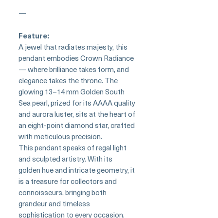
—
Feature:
A jewel that radiates majesty, this
pendant embodies Crown Radiance
— where brilliance takes form, and
elegance takes the throne. The
glowing 13–14 mm Golden South
Sea pearl, prized for its AAAA quality
and aurora luster, sits at the heart of
an eight-point diamond star, crafted
with meticulous precision.
This pendant speaks of regal light
and sculpted artistry. With its
golden hue and intricate geometry, it
is a treasure for collectors and
connoisseurs, bringing both
grandeur and timeless
sophistication to every occasion.