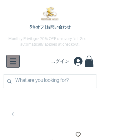
5％オフ|お問い合わせ
Monthly Privilege: 20% OFF on every 1st–2nd —
automatically applied at checkout.
ログイン