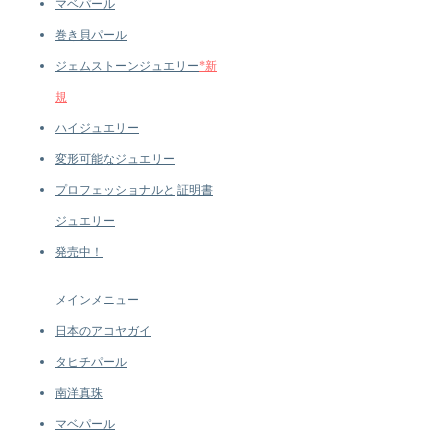
マベパール
Luster: Aurora
Accessories
巻き貝パール
Metal: 4.5 g of 18k Gold
ジェムストーンジュエリー
*新
Other: 0.26 ct of SI Quality Natural
Diamond
規
Excluding Chain
ハイジュエリー
変形可能なジュエリー
プロフェッショナルと
証明書
ジュエリー
発売中！
メインメニュー
日本のアコヤガイ
タヒチパール
南洋真珠
マベパール