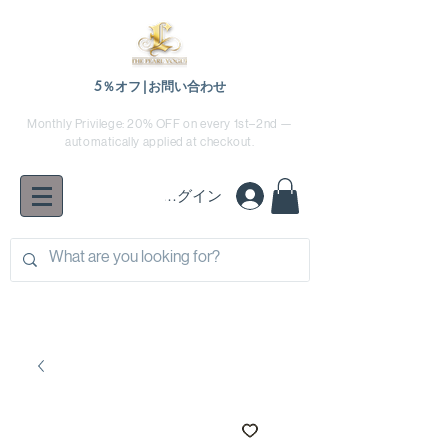
5％オフ|お問い合わせ
Monthly Privilege: 20% OFF on every 1st–2nd —
automatically applied at checkout.
ログイン