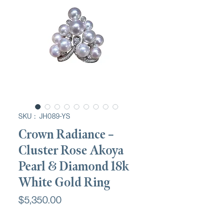
SKU： JH089-YS
Crown Radiance –
Cluster Rose Akoya
Pearl & Diamond 18k
White Gold Ring
価
$5,350.00
格