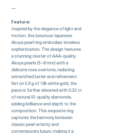
—
Feature:
Inspired by the elegance of light and
motion, this luxurious Japanese
Akoya pearl ring embodies timeless
sophistication. The design features
a stunning cluster of AAA-quality
Akoya pearls (5–8 mm) with a
delicate rose overtone, radiating
unmatched luster and refinement.
Set on 5.6 g of 18k white gold, the
piece is further elevated with 0.32 ct
of natural SI-quality diamonds,
adding brilliance and depth to the
composition. This exquisite ring
captures the harmony between
classic pearl artistry and
contemporary luxury, making it a