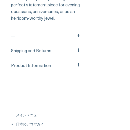
perfect statement piece for evening
occasions, anniversaries, or as an
heirloom-worthy jewel.
—
____
Buy Securely on 1stDibs
Shipping and Returns
(Credit Card)
_____
Processing Time & Availability
Product Information
At Pearl Vogue, each piece is a
▪︎
Learn more about secure
work of quiet artistry. As we
Origin: Japan
purchasing and payment options →
specialize in high-end jewelry
Pearl Type: Akoya – Rose
crafted in limited quantities,
Overtone
many designs are produced in
Pearl Shape: Round
small batches or made to order.
Pearl Size: 5–8 mm
Our collections evolve regularly
Pearl Quality: AAA, Very Thick
to introduce new creations, so
Nacre, Very High Luster
メインメニュー
availability may vary at the time
Metal: 5.6 g of 18k White Gold
of purchase.
more details...
日本のアコヤガイ
Diamond: 0.32 ct, SI Quality,