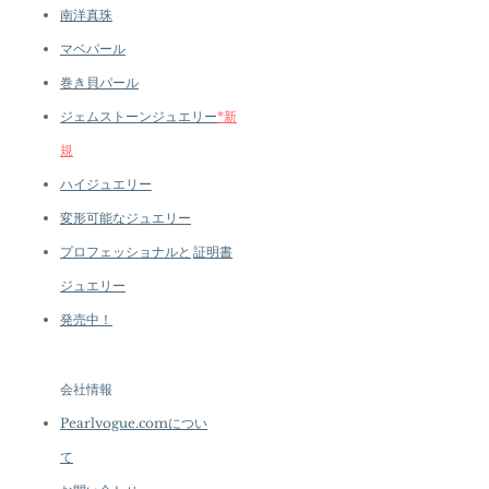
南洋真珠
マベパール
巻き貝パール
ジェムストーンジュエリー
*新
規
ハイジュエリー
変形可能なジュエリー
プロフェッショナルと
証明書
ジュエリー
発売中！
会社情報
Pearlvogue.comについ
て