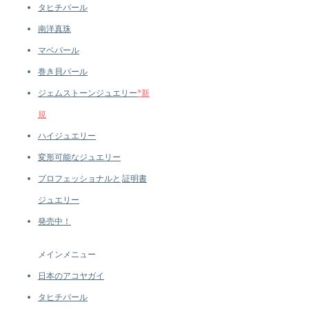
Natural Diamond
タヒチパール
Design Feature: Cluster
南洋真珠
Arrangement / Luxury Statement
マベパール
Ring
巻き貝パール
ジェムストーンジュエリー
*新
規
ハイジュエリー
変形可能なジュエリー
プロフェッショナルと
証明書
ジュエリー
発売中！
メインメニュー
日本のアコヤガイ
タヒチパール