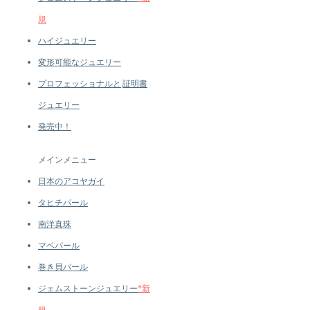
規
ハイジュエリー
変形可能なジュエリー
プロフェッショナルと
証明書
ジュエリー
発売中！
メインメニュー
日本のアコヤガイ
タヒチパール
南洋真珠
マベパール
巻き貝パール
ジェムストーンジュエリー
*新
規