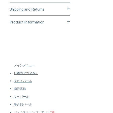
____
Buy Securely on 1stDibs
Shipping and Returns
(Credit Card)
_____
Processing Time & Availability
Product Information
At Pearl Vogue, each piece is a
▪︎
Learn more about secure
work of quiet artistry. As we
Origin: South Sea Pearl Jewelry
purchasing and payment options →
specialize in high-end jewelry
Processed in Japan
crafted in limited quantities,
Material: South Sea Pearl, 18k White
many designs are produced in
Gold, Natural Diamond
small batches or made to order.
Dimensions: Earring Length 2.8 cm
Our collections evolve regularly
Pearl: Closed Round, 14–15 mm,
to introduce new creations, so
AAA, Very Thick Nacre, White,
メインメニュー
availability may vary at the time
Aurora Luster
of purchase.
more details...
日本のアコヤガイ
Accessories: 0.92 ct SI Quality
Natural Diamond
タヒチパール
Metal Weight: 3.5 g of 18k White
南洋真珠
Gold
マベパール
巻き貝パール
ジェムストーンジュエリー
*新