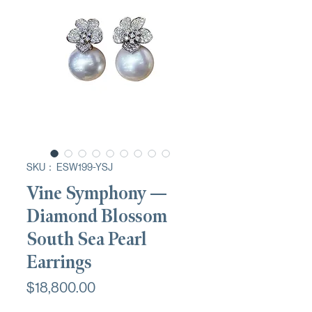
SKU： ESW199-YSJ
Vine Symphony —
Diamond Blossom
South Sea Pearl
Earrings
価
$18,800.00
格