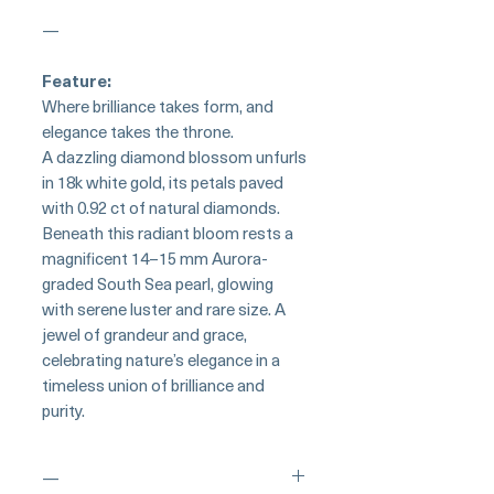
—
Feature:
Where brilliance takes form, and
elegance takes the throne.
A dazzling diamond blossom unfurls
in 18k white gold, its petals paved
with 0.92 ct of natural diamonds.
Beneath this radiant bloom rests a
magnificent 14–15 mm Aurora-
graded South Sea pearl, glowing
with serene luster and rare size. A
jewel of grandeur and grace,
celebrating nature’s elegance in a
timeless union of brilliance and
purity.
—