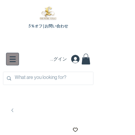
5％オフ|お問い合わせ
Monthly Privilege: 20% OFF on every 1st–2nd —
automatically applied at checkout.
ログイン