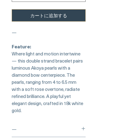
カートに追加する
—
Feature:
Where light and motion intertwine
— this double strand bracelet pairs
luminous Akoya pearls with a
diamond bow centerpiece. The
pearls, ranging from 4 to 6.5 mm
with a soft rose overtone, radiate
refined brilliance. A playful yet
elegant design, crafted in 18k white
gold.
—