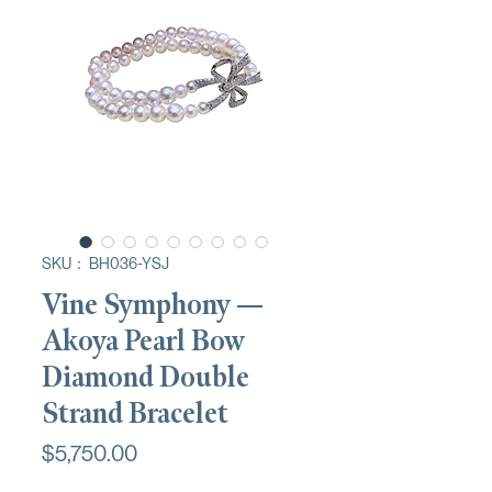
SKU： BH036-YSJ
Vine Symphony —
Akoya Pearl Bow
Diamond Double
Strand Bracelet
価
$5,750.00
格