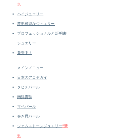
規
ハイジュエリー
変形可能なジュエリー
プロフェッショナルと
証明書
ジュエリー
発売中！
メインメニュー
日本のアコヤガイ
タヒチパール
南洋真珠
マベパール
巻き貝パール
ジェムストーンジュエリー
*新
規