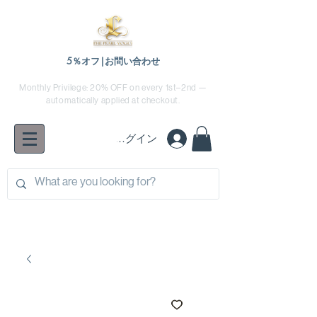
5％オフ|お問い合わせ
Monthly Privilege: 20% OFF on every 1st–2nd —
automatically applied at checkout.
ログイン