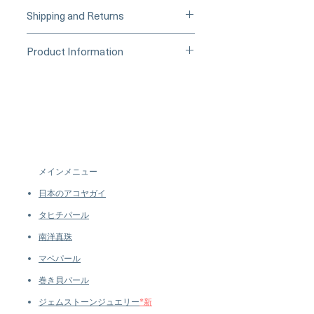
____
Buy Securely on 1stDibs
Shipping and Returns
(Credit Card)
_____
Processing Time & Availability
Product Information
At Pearl Vogue, each piece is a
▪︎
Learn more about secure
work of quiet artistry. As we
Origin: Japan
purchasing and payment options →
specialize in high-end jewelry
Material: Akoya Pearls, 18k White
crafted in limited quantities,
Gold, Natural Diamonds
many designs are produced in
Dimensions: Length Approx. 17.5
small batches or made to order.
cm
Our collections evolve regularly
Pearl: Round, 4–6.5 mm, AAA,
to introduce new creations, so
Very Thick Nacre, Rose
メインメニュー
availability may vary at the time
Overtone, Very High Luster
of purchase.
more details...
日本のアコヤガイ
Accessories: 0.39 ct of SI Quality
Natural Diamonds
タヒチパール
Metal Weight: 1.75 g of 18k White
南洋真珠
Gold
マベパール
Chain: Included
巻き貝パール
ジェムストーンジュエリー
*新