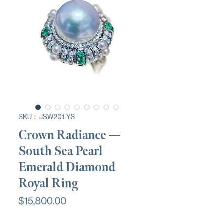
SKU： JSW201-YS
Crown Radiance —
South Sea Pearl
Emerald Diamond
Royal Ring
価
$15,800.00
格