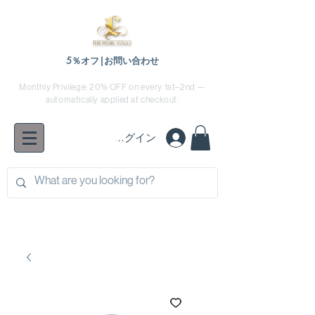
5％オフ|お問い合わせ
Monthly Privilege: 20% OFF on every 1st–2nd —
automatically applied at checkout.
ログイン