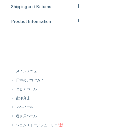
____
Buy Securely on 1stDibs
Shipping and Returns
(Credit Card)
_____
Processing Time & Availability
Product Information
At Pearl Vogue, each piece is a
▪︎
Learn more about secure
work of quiet artistry. As we
Origin: Japan
purchasing and payment options →
specialize in high-end jewelry
Material: South Sea Pearl, 18k Gold,
crafted in limited quantities,
Natural Diamonds, Natural Emerald
many designs are produced in
Dimensions: Ring Diameter Approx.
small batches or made to order.
2.2 cm
Our collections evolve regularly
Pearl
to introduce new creations, so
Shaped: Round
メインメニュー
availability may vary at the time
Size: 15 mm
of purchase.
more details...
日本のアコヤガイ
Quality: AAAA
Nacre: Very Thick
タヒチパール
Color: White
南洋真珠
Luster: Aurora
マベパール
Accessories
Metal: 7.8 g of 18k White Gold
巻き貝パール
Other: 1.25 ct of SI Quality Natural
ジェムストーンジュエリー
*新
Diamonds, and 0.38 ct of Natural