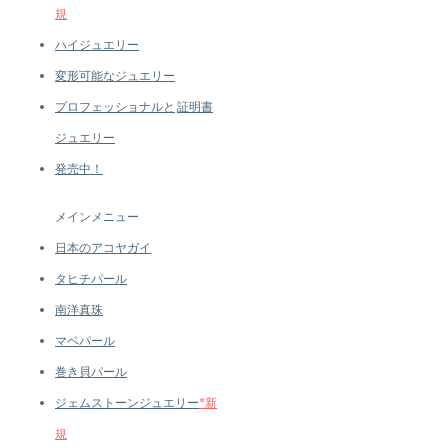
Emerald
規
ハイジュエリー
変形可能なジュエリー
プロフェッショナルと
証明書
ジュエリー
発売中！
メインメニュー
日本のアコヤガイ
タヒチパール
南洋真珠
マベパール
巻き貝パール
ジェムストーンジュエリー
*新
規