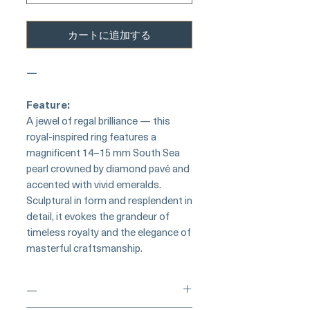
カートに追加する
—
Feature:
A jewel of regal brilliance — this
royal-inspired ring features a
magnificent 14–15 mm South Sea
pearl crowned by diamond pavé and
accented with vivid emeralds.
Sculptural in form and resplendent in
detail, it evokes the grandeur of
timeless royalty and the elegance of
masterful craftsmanship.
—