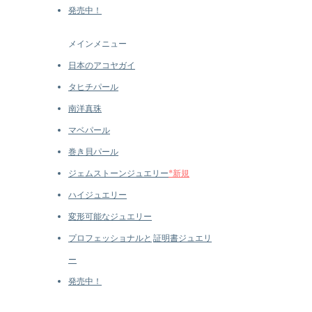
発売中！
メインメニュー
日本のアコヤガイ
タヒチパール
南洋真珠
マベパール
巻き貝パール
ジェムストーンジュエリー
*新規
ハイジュエリー
変形可能なジュエリー
プロフェッショナルと
証明書ジュエリ
ー
発売中！