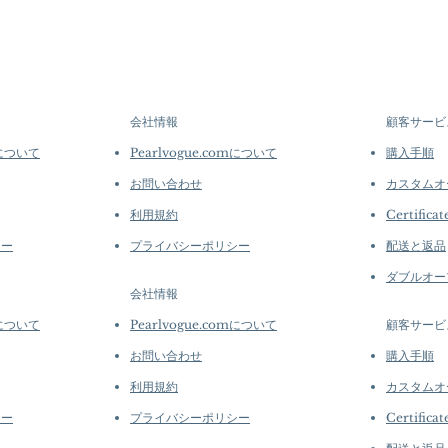
Origin: South Sea Pe
options →
crafted in limite
Material: South Sea 
produced in smal
Diamonds and Emer
collections evolv
Dimensions: Earring
creations, so avai
Pearl: Round, 11–12
purchase.
more de
White, Aurora Luste
会社情報
顧客サービ
Accessories: 0.85 ct
mについて
Pearlvogue.comについて
購入手順
Natural Diamond
Metal Weight: 4.3 g 
お問い合わせ
カスタムオ
利用規約
Certificat
シー
プライバシーポリシー
配送と返品
ダブルオー
会社情報
mについて
Pearlvogue.comについて
顧客サービ
お問い合わせ
購入手順
利用規約
カスタムオ
シー
プライバシーポリシー
Certificat