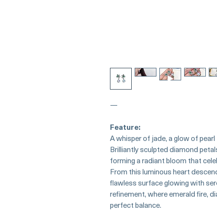
—
Feature:
A whisper of jade, a glow of pear
Brilliantly sculpted diamond petals
forming a radiant bloom that cel
From this luminous heart descend
flawless surface glowing with ser
refinement, where emerald fire, di
perfect balance.