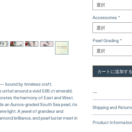
選択
Accessories
*
選択
Pearl Grading
*
選択
カートに追加す
l — bound by timeless craft.
 unfurl around a vivid 0.85 ct emerald,
—
ebrates the harmony of East and West.
s an Aurora-graded South Sea pearl, its
____
Buy Securely
Shipping and Return
ene light. A jewel of grandeur and
Card)
_____
amond brilliance, and pearl luster meet in
Processing Time &
Product Informatio
At Pearl Vogue, e
▪︎
Learn more about 
artistry. As we sp