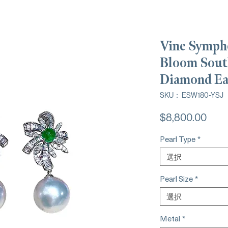
Vine Symph
Bloom South
Diamond Ea
SKU： ESW180-YSJ
価
$8,800.00
格
Pearl Type
*
選択
Pearl Size
*
選択
Metal
*