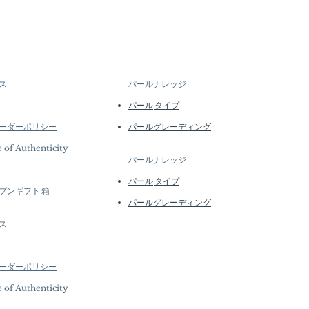
arl Jewelry Processed in Japan
d quantities, many designs are
Pearl, 18k White Gold, Natural
l batches or made to order. Our
ald
e regularly to introduce new
s Length 3.2 cm
lability may vary at the time of
 mm, AAAA, Very Thick Nacre,
tails...
r
ス
パールナレッジ
 Emerald, 1.53 ct SI Quality
パール
タイプ
of 18k White Gold
ーダーポリシー
パールグレーディング
e of Authenticity
パールナレッジ
パール
タイプ
プン
ギフト
箱
パールグレーディング
ス
ーダーポリシー
e of Authenticity