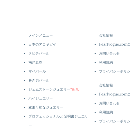
メインメニュー
会社情報
日本のアコヤガイ
Pearlvogue.co
タヒチパール
お問い合わせ
南洋真珠
利用規約
マベパール
プライバシーポリ
巻き貝パール
会社情報
ジェムストーンジュエリー
*新規
Pearlvogue.co
ハイジュエリー
お問い合わせ
変形可能なジュエリー
利用規約
プロフェッショナルと
証明書ジュエリ
プライバシーポリ
ー