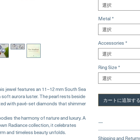
選択
Metal
*
選択
Accessories
*
選択
Ring Size
*
選択
 this jewel features an 11–12 mm South Sea
soft aurora luster. The pearl rests beside
カートに追加す
nted with pavé-set diamonds that shimmer
bodies the harmony of nature and luxury. A
—
wn Radiance collection, it celebrates
orm and timeless beauty unfolds.
___
___Buy Secure
Shipping and Return