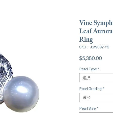
Vine Symp
Leaf Aurora
Ring
SKU： JSW092-YS
価
$5,380.00
格
Pearl Type
*
選択
Pearl Grading
*
選択
Pearl Size
*