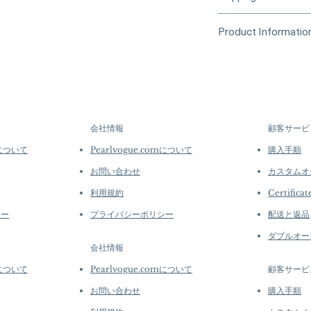
Card)______
Processing Time &
Product Informatio
At Pearl Vogue, e
▪︎
Learn more about 
artistry. As we sp
Origin: South Sea
options →
crafted in limite
Material: South S
produced in smal
Diamonds
collections evolv
Dimensions: Cu
creations, so avai
Pearl: Round, 11
purchase.
more de
会社情報
顧客サービ
White, Very High 
Accessories: 0.28
mについて
Pearlvogue.comについて
購入手順
Diamonds
お問い合わせ
カスタムオ
Metal Weight: 4.1
Chain: Excluded
利用規約
Certificat
シー
プライバシーポリシー
配送と返品
ダブルオー
会社情報
mについて
Pearlvogue.comについて
顧客サービ
お問い合わせ
購入手順