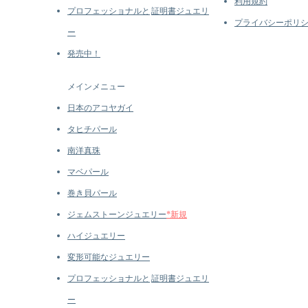
利用規約
プロフェッショナルと
証明書ジュエリ
プライバシーポリ
ー
発売中！
メインメニュー
日本のアコヤガイ
タヒチパール
南洋真珠
マベパール
巻き貝パール
ジェムストーンジュエリー
*新規
ハイジュエリー
変形可能なジュエリー
プロフェッショナルと
証明書ジュエリ
ー