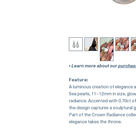
▪︎
Learn more about our
purchas
Feature:
A luminous creation of elegance a
Sea pearls, 11–12mm in size, glow
radiance. Accented with 0.70ct of
the design captures a sculptural g
Part of the Crown Radiance colle
elegance takes the throne.