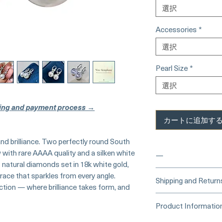
選択
Accessories
*
選択
Pearl Size
*
選択
ing and payment process →
カートに追加す
nd brilliance. Two perfectly round South
 with rare AAAA quality and a silken white
—
 natural diamonds set in 18k white gold,
race that sparkles from every angle.
____
Buy Securely
Shipping and Return
ction — where brilliance takes form, and
Card)
_____
Processing Time &
Product Informatio
At Pearl Vogue, e
▪︎
Learn more about 
artistry. As we sp