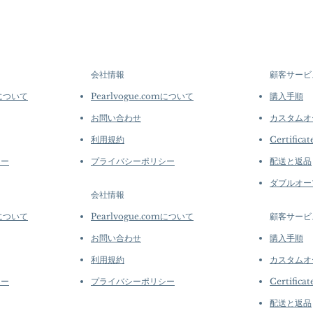
Origin: South Sea
options →
crafted in limite
Material: South S
produced in smal
Diamond
collections evolv
Dimensions: Earri
creations, so avai
Pearl: Round, 11
purchase.
more de
会社情報
顧客サービ
White, Very High 
Accessories: 0.70
mについて
Pearlvogue.comについて
購入手順
Metal Weight: 3.4
お問い合わせ
カスタムオ
利用規約
Certificat
シー
プライバシーポリシー
配送と返品
ダブルオー
会社情報
mについて
Pearlvogue.comについて
顧客サービ
お問い合わせ
購入手順
利用規約
カスタムオ
シー
プライバシーポリシー
Certificat
配送と返品