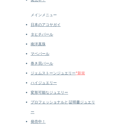
メインメニュー
日本のアコヤガイ
タヒチパール
南洋真珠
マベパール
巻き貝パール
ジェムストーンジュエリー
*新規
ハイジュエリー
変形可能なジュエリー
プロフェッショナルと
証明書ジュエリ
ー
発売中！