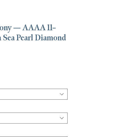
ony — AAAA 11–
 Sea Pearl Diamond