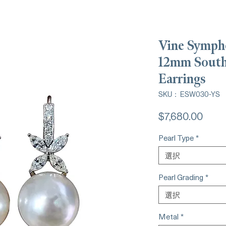
Vine Symph
12mm South
Earrings
SKU： ESW030-YS
価
$7,680.00
格
Pearl Type
*
選択
Pearl Grading
*
選択
Metal
*