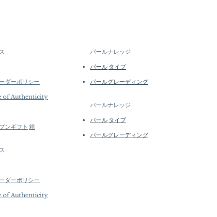
 Pearl Jewelry, processed in Japan
d quantities, many designs are
ea Pearl, 18k White Gold, Natural
l batches or made to order. Our
e regularly to introduce new
ng height approx. 2.5 cm
lability may vary at the time of
–12 mm, AAAA, Very Thick Nacre,
tails...
ス
パールナレッジ
Luster
 ct of SI Quality Natural Diamond
パール
タイプ
 g of 18k White Gold
ーダーポリシー
パールグレーディング
e of Authenticity
パールナレッジ
パール
タイプ
プン
ギフト
箱
パールグレーディング
ス
ーダーポリシー
e of Authenticity