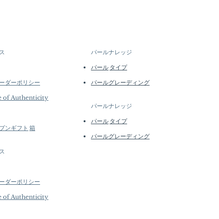
arl Jewelry Processed in Japan
d quantities, many designs are
Pearl, 18k White Gold, Natural
l batches or made to order. Our
mond
e regularly to introduce new
s Length 2.3 cm
lability may vary at the time of
, AAAA, Very Thick Nacre, White,
tails...
ス
パールナレッジ
Natural Turquoise, 0.57 ct SI
パール
タイプ
amonds
ーダーポリシー
パールグレーディング
White Gold
e of Authenticity
パールナレッジ
パール
タイプ
プン
ギフト
箱
パールグレーディング
ス
ーダーポリシー
e of Authenticity