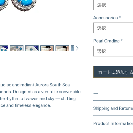
選択
Accessories
*
選択
Pearl Grading
*
選択
カートに追加す
rquoise and radiant Aurora South Sea
monds. Designed as a versatile convertible
—
the rhythm of waves and sky — shifting
ance and timeless elegance.
____
Buy Securely
Shipping and Return
Card)
_____
Processing Time &
Product Informatio
At Pearl Vogue, e
▪︎
Learn more about 
artistry. As we sp