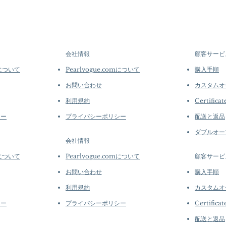
Origin: South Sea Pe
options →
crafted in limite
Material: South Sea 
produced in smal
Turquoise, and Dia
collections evolv
Dimensions: Earring
creations, so avai
Pearl: Round, 11 mm
purchase.
more de
会社情報
顧客サービ
Aurora Luster
Accessories: 2.0 ct 
mについて
Pearlvogue.comについて
購入手順
Quality Natural Di
お問い合わせ
カスタムオ
Metal: 3.4 g of 18k 
利用規約
Certificat
シー
プライバシーポリシー
配送と返品
ダブルオー
会社情報
mについて
Pearlvogue.comについて
顧客サービ
お問い合わせ
購入手順
利用規約
カスタムオ
シー
プライバシーポリシー
Certificat
配送と返品