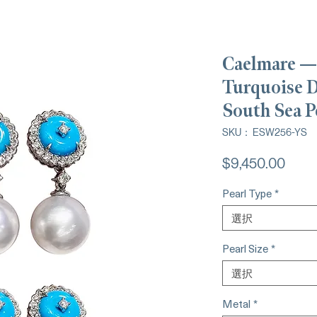
Caelmare —
Turquoise 
South Sea P
SKU： ESW256-YS
価
$9,450.00
格
Pearl Type
*
選択
Pearl Size
*
選択
Metal
*