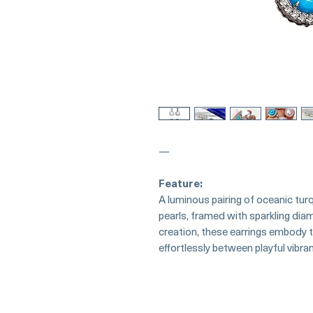
—
Feature:
A luminous pairing of oceanic tu
pearls, framed with sparkling dia
creation, these earrings embody 
effortlessly between playful vibr