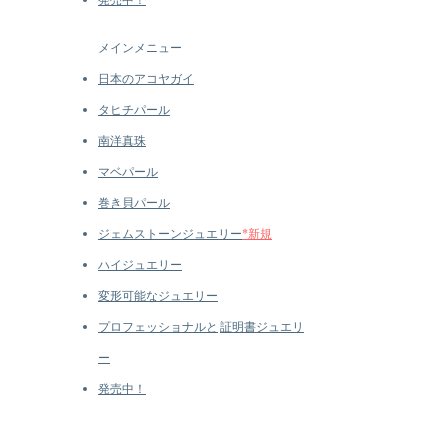
メインメニュー
日本のアコヤガイ
タヒチパール
南洋真珠
マベパール
巻き貝パール
ジェムストーンジュエリー
*新規
ハイジュエリー
変形可能なジュエリー
プロフェッショナルと
証明書ジュエリ
ー
発売中！