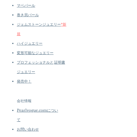
マベパール
巻き貝パール
ジェムストーンジュエリー
*新
規
ハイジュエリー
変形可能なジュエリー
プロフェッショナルと
証明書
ジュエリー
発売中！
会社情報
Pearlvogue.comについ
て
お問い合わせ