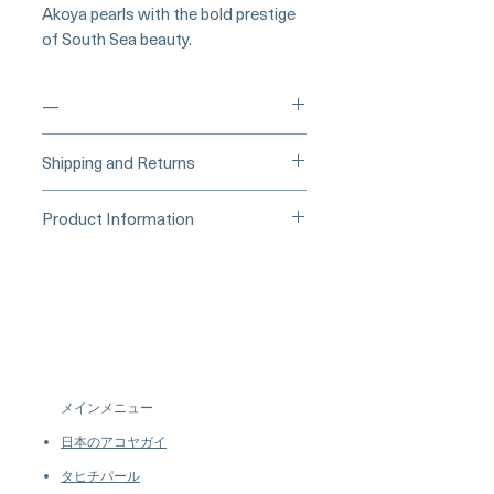
Akoya pearls with the bold prestige
of South Sea beauty.
—
____
Buy Securely on 1stDibs
Shipping and Returns
(Credit Card)
_____
Processing Time & Availability
Product Information
At Pearl Vogue, each piece is a
▪︎
Learn more about secure
work of quiet artistry. As we
Origin: Japan
purchasing and payment options →
specialize in high-end jewelry
Material: Akoya Pearl, South Sea
crafted in limited quantities,
Pearl, 18k White Gold, Natural
many designs are produced in
Diamonds
small batches or made to order.
Dimensions: Necklace Length 45
Our collections evolve regularly
cm
to introduce new creations, so
Pearl: Round, 7–7.5 mm Akoya
メインメニュー
availability may vary at the time
Pearls; 13 mm South Sea Pearl,
of purchase.
more details...
日本のアコヤガイ
AAA, Very Thick Nacre, White,
Aurora Luster
タヒチパール