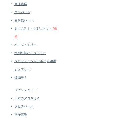
Accessories: 0.88 ct SI Quality
南洋真珠
Natural Diamonds
マベパール
Metal Weight: 3.9 g of 18k White
Gold
巻き貝パール
Clasp: Diamond Bow with South
ジェムストーンジュエリー
*新
Sea Pearl Drop
規
ハイジュエリー
変形可能なジュエリー
プロフェッショナルと
証明書
ジュエリー
発売中！
メインメニュー
日本のアコヤガイ
タヒチパール
南洋真珠