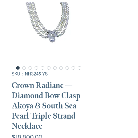
SKU： NH3245-YS
Crown Radianc —
Diamond Bow Clasp
Akoya & South Sea
Pearl Triple Strand
Necklace
価
$18,800.00