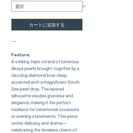
カートに追加する
—
Feature:
A striking triple-strand of luminous
Akoya pearls brought together by a
dazzling diamond bow clasp,
accented with a magnificent South
Sea pearl drop. The layered
silhouette exudes grandeur and
elegance, making it the perfect
necklace for ceremonial occasions
or evening statements. This piece
unites delicacy and drama—
celebrating the timeless charm of