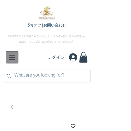
5％オフ|お問い合わせ
Monthly Privilege: 20% OFF on every 1st–2nd —
automatically applied at checkout.
ログイン