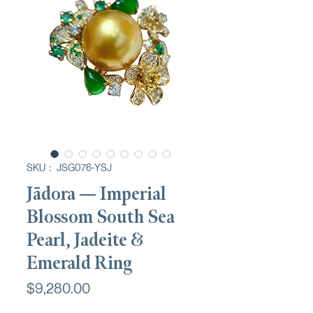
SKU： JSG076-YSJ
Jādora — Imperial
Blossom South Sea
Pearl, Jadeite &
Emerald Ring
価
$9,280.00
格