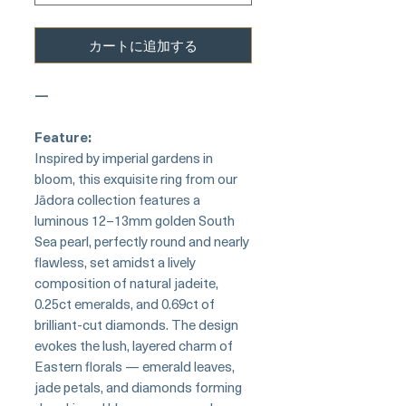
カートに追加する
—
Feature:
Inspired by imperial gardens in
bloom, this exquisite ring from our
Jādora collection features a
luminous 12–13mm golden South
Sea pearl, perfectly round and nearly
flawless, set amidst a lively
composition of natural jadeite,
0.25ct emeralds, and 0.69ct of
brilliant-cut diamonds. The design
evokes the lush, layered charm of
Eastern florals — emerald leaves,
jade petals, and diamonds forming