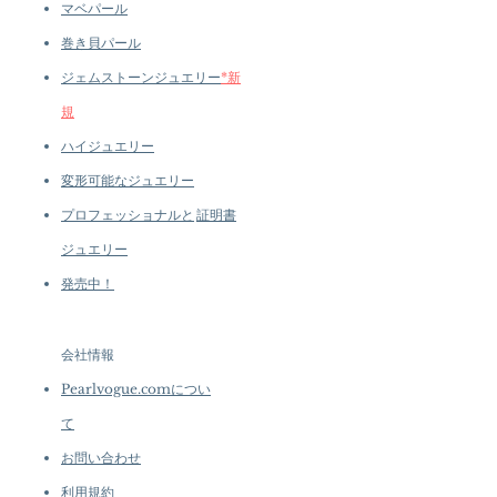
マベパール
巻き貝パール
ジェムストーンジュエリー
*新
規
ハイジュエリー
変形可能なジュエリー
プロフェッショナルと
証明書
ジュエリー
発売中！
会社情報
Pearlvogue.comについ
て
お問い合わせ
利用規約