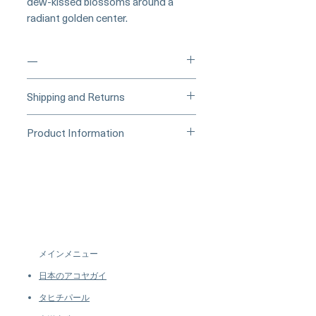
dew-kissed blossoms around a
radiant golden center.
—
____
Buy Securely on 1stDibs
Shipping and Returns
(Credit Card)
_____
Processing Time & Availability
Product Information
At Pearl Vogue, each piece is a
▪︎
Learn more about secure
work of quiet artistry. As we
Origin: Japan
purchasing and payment options →
specialize in high-end jewelry
Material: South Sea Pearl, 18k Gold,
crafted in limited quantities,
Diamond, Emerald, and Jadeite
many designs are produced in
Dimensions: Ring Top Approx. 2.2 x
small batches or made to order.
2.5 cm
Our collections evolve regularly
to introduce new creations, so
Pearl
メインメニュー
availability may vary at the time
Shaped: Round
of purchase.
more details...
日本のアコヤガイ
Size: 12-13mm
Quality: AAAA
タヒチパール
Nacre: Very Thick