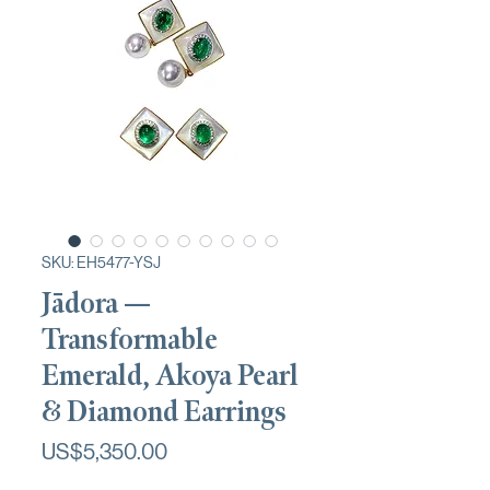
SKU: EH5477-YSJ
Jādora —
Transformable
Emerald, Akoya Pearl
& Diamond Earrings
가
US$5,350.00
격