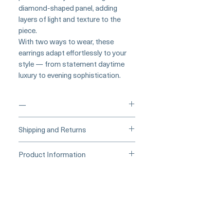
diamond-shaped panel, adding
layers of light and texture to the
piece.
With two ways to wear, these
earrings adapt effortlessly to your
style — from statement daytime
luxury to evening sophistication.
—
___
___Buy Securely on Etsy
Shipping and Returns
(Credit Card)______
Processing Time & Availability
Product Information
At Pearl Vogue, each piece is a
▪︎
Learn more about secure
work of quiet artistry. As we
Origin: Japan
purchasing and payment options →
specialize in high-end jewelry
Pearl Type: Akoya Pearl (White,
crafted in limited quantities,
Aurora-grade)
many designs are produced in
Pearl Size: 9–9.5 mm
small batches or made to order.
Shape: Round