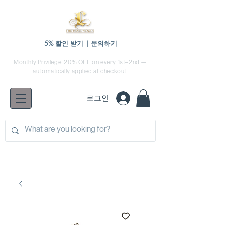
5% 할인 받기 | 문의하기
Monthly Privilege: 20% OFF on every 1st–2nd —
automatically applied at checkout.
로그인