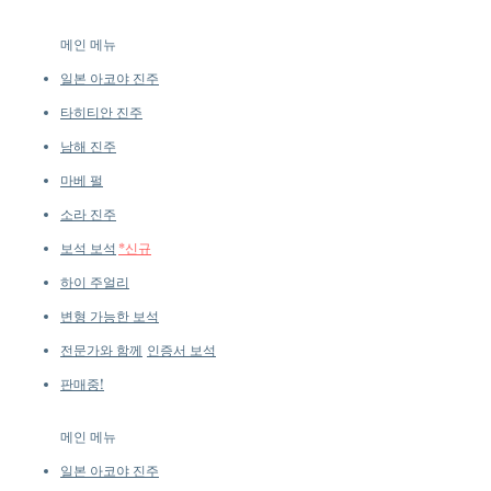
Our collections evolve regularly
Quality: AAA, Very Thick Nacre
to introduce new creations, so
Metal: 3.2 g of 18K Gold
메인 메뉴
availability may vary at the time
Emeralds: 1.96 ct, Natural
of purchase.
more details...
일본 아코야 진주
Diamonds: 0.25 ct, SI Quality
Natural Diamonds
타히티안 진주
Length: 2.8 cm
남해 진주
마베 펄
소라 진주
보석 보석
*신규
하이 주얼리
변형 가능한 보석
전문가와 함께
인증서 보석
판매중!
메인 메뉴
일본 아코야 진주