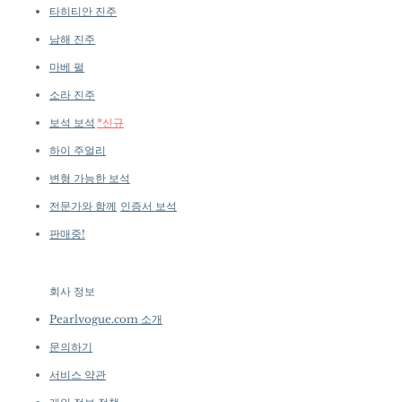
타히티안 진주
남해 진주
마베 펄
소라 진주
보석 보석
*신규
하이 주얼리
변형 가능한 보석
전문가와 함께
인증서 보석
판매중!
회사 정보
​
Pearlvogue.com 소개
문의하기
서비스 약관