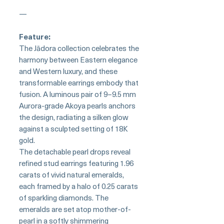
—
Feature:
The Jādora collection celebrates the
harmony between Eastern elegance
and Western luxury, and these
transformable earrings embody that
fusion. A luminous pair of 9–9.5 mm
Aurora-grade Akoya pearls anchors
the design, radiating a silken glow
against a sculpted setting of 18K
gold.
The detachable pearl drops reveal
refined stud earrings featuring 1.96
carats of vivid natural emeralds,
each framed by a halo of 0.25 carats
of sparkling diamonds. The
emeralds are set atop mother-of-
pearl in a softly shimmering