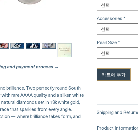
선택
Accessories
*
선택
Pearl Size
*
선택
ing and payment process →
카트에 추가
nd brilliance. Two perfectly round South
 with rare AAAA quality and a silken white
—
 natural diamonds set in 18k white gold,
race that sparkles from every angle.
____
Buy Securely
Shipping and Return
ction — where brilliance takes form, and
Card)
_____
Processing Time &
Product Informatio
At Pearl Vogue, e
▪︎
Learn more about 
artistry. As we sp