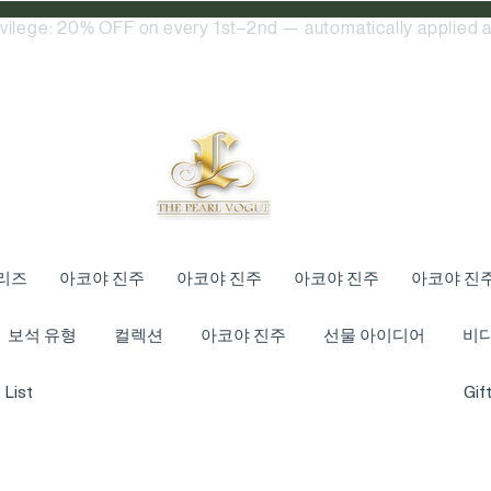
ivilege: 20% OFF on every 1st–2nd — automatically applied a
리즈
아코야 진주
아코야 진주
아코야 진주
아코야 진
보석 유형
컬렉션
아코야 진주
선물 아이디어
비
 List
Gif