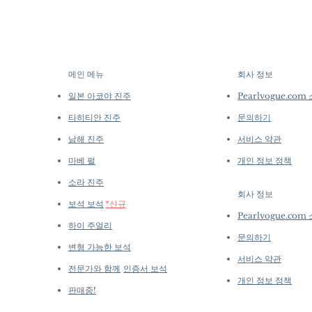
메인 메뉴
회사 정보
​
일본 아코야 진주
Pearlvogue.com
타히티안 진주
문의하기
남해 진주
서비스 약관
마베 펄
개인 정보 정책
소라 진주
회사 정보
​
보석 보석
*신규
Pearlvogue.com
하이 주얼리
문의하기
변형 가능한 보석
서비스 약관
전문가와 함께
인증서 보석
개인 정보 정책
판매중!