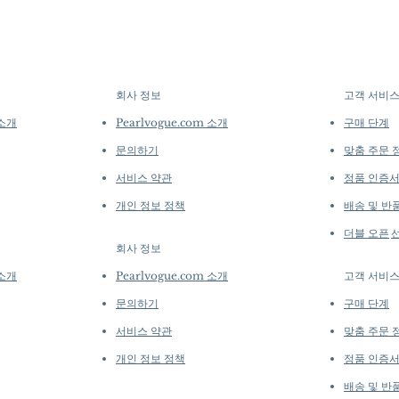
Origin: South Sea
options →
crafted in limite
Material: South S
produced in smal
Diamond
collections evolv
Dimensions: Earri
creations, so avai
Pearl: Round, 11
purchase.
more de
회사 정보
고객 서비
​
White, Very High 
Accessories: 0.70
 소개
Pearlvogue.com 소개
구매 단계
Metal Weight: 3.4
문의하기
맞춤 주문 
서비스 약관
정품 인증
개인 정보 정책
배송 및 반
더블 오픈
회사 정보
​
 소개
Pearlvogue.com 소개
고객 서비
문의하기
구매 단계
서비스 약관
맞춤 주문 
개인 정보 정책
정품 인증
배송 및 반