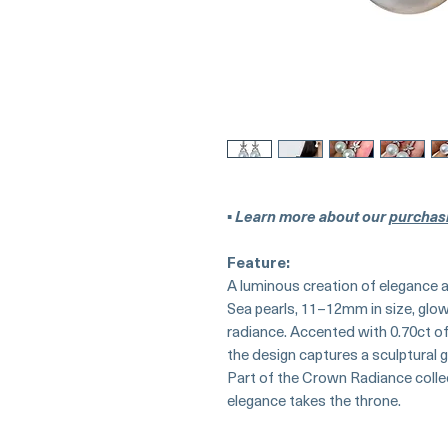
▪︎
Learn more about our
purchas
Feature:
A luminous creation of elegance a
Sea pearls, 11–12mm in size, glow
radiance. Accented with 0.70ct of
the design captures a sculptural g
Part of the Crown Radiance colle
elegance takes the throne.