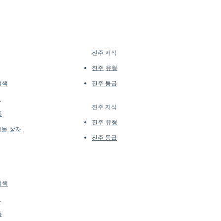
 Pearl Jewelry, processed in Japan
d quantities, many designs are
ea Pearl, 18k White Gold, Natural
l batches or made to order. Our
e regularly to introduce new
ng height approx. 2.5 cm
lability may vary at the time of
–12 mm, AAAA, Very Thick Nacre,
tails...
스
진주 지식
​
Luster
 ct of SI Quality Natural Diamond
진주
유형
 g of 18k White Gold
정책
진주 등급
서
진주 지식
​
품
진주
유형
선물
상자
진주 등급
스
정책
서
품