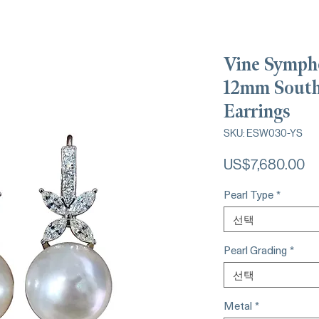
Vine Symph
12mm South
Earrings
SKU: ESW030-YS
가
US$7,680.00
격
Pearl Type
*
선택
Pearl Grading
*
선택
Metal
*