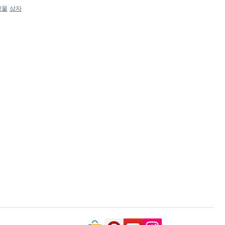
선물
상자