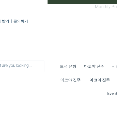
Monthly Pr
인 받기 | 문의하기
보석 유형
아코야 진주
시
아코야 진주
아코야 진주
Event