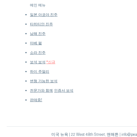
메인 메뉴
일본 아코야 진주
타히티안 진주
남해 진주
마베 펄
소라 진주
보석 보석
*신규
하이 주얼리
변형 가능한 보석
전문가와 함께
인증서 보석
판매중!
미국 뉴욕 | 22 West 48th Street, 맨해튼 | info@pea