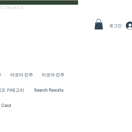
t checkout.
로그인
주
아코야 진주
아코야 진주
디오 카테고리
Search Results
t Card