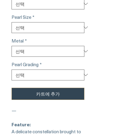
Pearl Size
*
Metal
*
Pearl Grading
*
카트에 추가
—
Feature:
A delicate constellation brought to