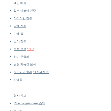
메인 메뉴
일본 아코야 진주
타히티안 진주
남해 진주
마베 펄
소라 진주
보석 보석
*신규
하이 주얼리
변형 가능한 보석
전문가와 함께
인증서 보석
판매중!
회사 정보
​
Pearlvogue.com 소개
문의하기