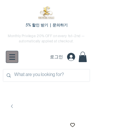
5% 할인 받기 | 문의하기
Monthly Privilege: 20% OFF on every 1st–2nd —
automatically applied at checkout.
로그인