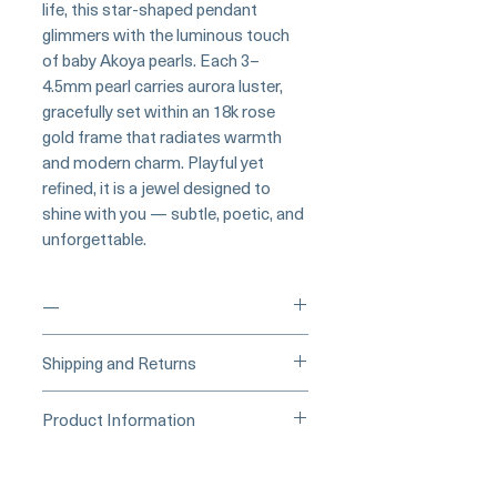
life, this star-shaped pendant
glimmers with the luminous touch
of baby Akoya pearls. Each 3–
4.5mm pearl carries aurora luster,
gracefully set within an 18k rose
gold frame that radiates warmth
and modern charm. Playful yet
refined, it is a jewel designed to
shine with you — subtle, poetic, and
unforgettable.
—
___
___Buy Securely on Etsy
Shipping and Returns
(Credit Card)______
Processing Time & Availability
Product Information
At Pearl Vogue, each piece is a
▪︎
Learn more about secure
work of quiet artistry. As we
Origin: Japan
purchasing and payment options →
specialize in high-end jewelry
Material: Akoya Pearl, 18k Rose