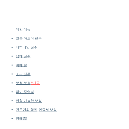
crafted in limited quantities,
Gold
many designs are produced in
Dimensions: 2.3 × 3.3 cm (chain
small batches or made to order.
excluded)
Our collections evolve regularly
Pearl: Round, 3–4.5 mm, AAA,
to introduce new creations, so
Very Thick Nacre, White, Aurora
메인 메뉴
availability may vary at the time
Luster
of purchase.
more details...
일본 아코야 진주
Accessories: None
Metal Weight: 3.45 g of 18k Rose
타히티안 진주
Gold
남해 진주
마베 펄
소라 진주
보석 보석
*신규
하이 주얼리
변형 가능한 보석
전문가와 함께
인증서 보석
판매중!