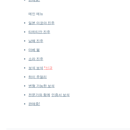
메인 메뉴
일본 아코야 진주
타히티안 진주
남해 진주
마베 펄
소라 진주
보석 보석
*신규
하이 주얼리
변형 가능한 보석
전문가와 함께
인증서 보석
판매중!