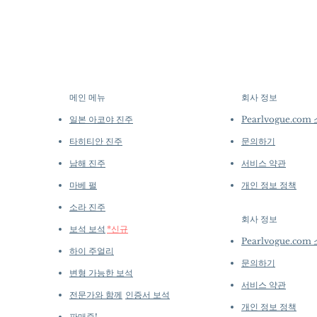
메인 메뉴
회사 정보
​
일본 아코야 진주
Pearlvogue.com
타히티안 진주
문의하기
남해 진주
서비스 약관
마베 펄
개인 정보 정책
소라 진주
회사 정보
​
보석 보석
*신규
Pearlvogue.com
하이 주얼리
문의하기
변형 가능한 보석
서비스 약관
전문가와 함께
인증서 보석
개인 정보 정책
판매중!