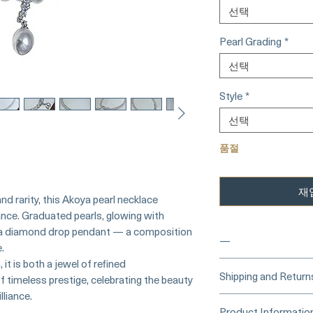
선택
Pearl Grading
*
선택
Style
*
선택
품절
재
nd rarity, this Akoya pearl necklace
ance. Graduated pearls, glowing with
nto a diamond drop pendant — a composition
—
.
 it is both a jewel of refined
____
Buy Securely
Shipping and Return
 timeless prestige, celebrating the beauty
Card)
_____
lliance.
Processing Time &
Product Informatio