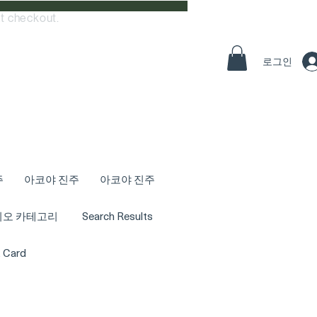
t checkout.
로그인
주
아코야 진주
아코야 진주
디오 카테고리
Search Results
t Card