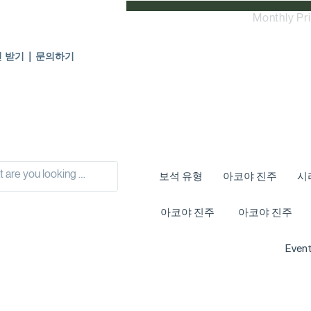
Monthly Pr
인 받기 | 문의하기
보석 유형
아코야 진주
시
아코야 진주
아코야 진주
Event