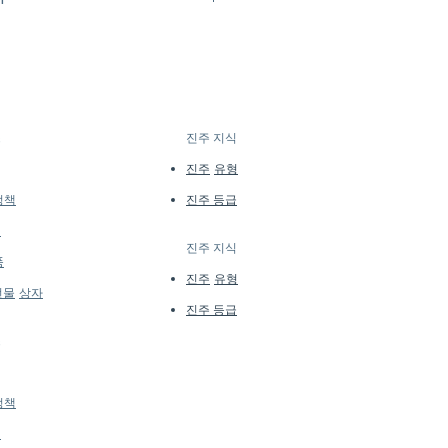
ach piece is a work of quiet
secure purchasing and payment
ecialize in high-end jewelry
arl Jewelry Processed in Japan
d quantities, many designs are
l, 18k White Gold, Natural
l batches or made to order. Our
e regularly to introduce new
Pearl Necklace 45 cm
lability may vary at the time of
tails...
스
진주 지식
​
d Oval
진주
유형
정책
진주 등급
k
서
진주 지식
​
품
진주
유형
선물
상자
8k White Gold
진주 등급
SI Quality Natural Diamonds
ertified 8-8.5mm Akoya Pearl 45
스
정책
서