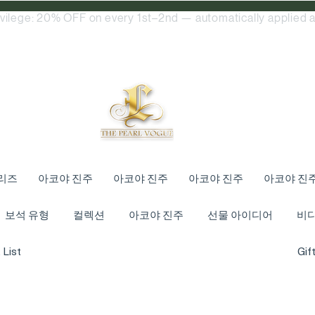
ivilege: 20% OFF on every 1st–2nd — automatically applied a
리즈
아코야 진주
아코야 진주
아코야 진주
아코야 진
보석 유형
컬렉션
아코야 진주
선물 아이디어
비
 List
Gif