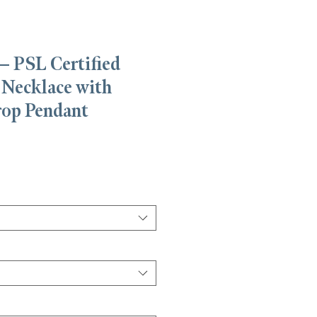
— PSL Certified
 Necklace with
op Pendant
가
격