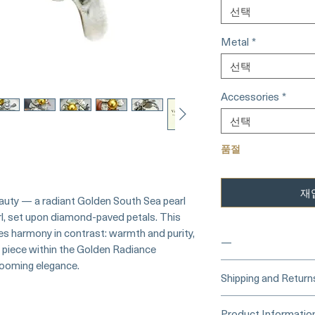
선택
Metal
*
선택
Accessories
*
선택
품절
재
uty — a radiant Golden South Sea pearl
rl, set upon diamond-paved petals. This
tes harmony in contrast: warmth and purity,
—
re piece within the Golden Radiance
looming elegance.
___
___Buy Secure
Shipping and Return
Card)______
Processing Time &
Product Informatio