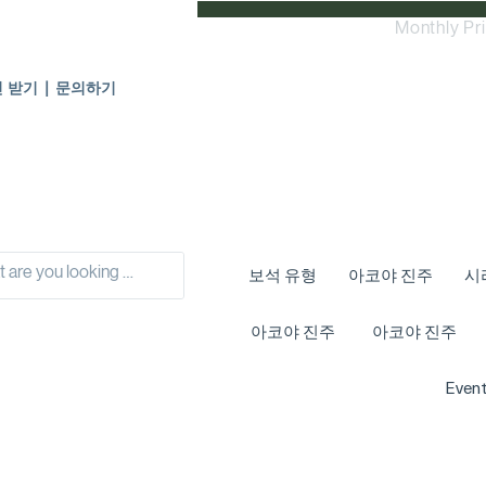
Monthly Pr
인 받기 | 문의하기
보석 유형
아코야 진주
시
아코야 진주
아코야 진주
Event