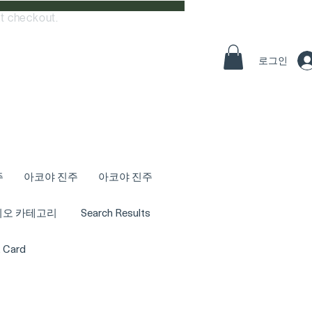
t checkout.
로그인
주
아코야 진주
아코야 진주
디오 카테고리
Search Results
t Card