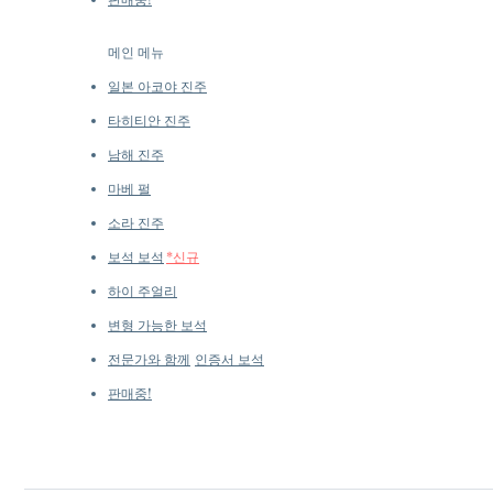
메인 메뉴
일본 아코야 진주
타히티안 진주
남해 진주
마베 펄
소라 진주
보석 보석
*신규
하이 주얼리
변형 가능한 보석
전문가와 함께
인증서 보석
판매중!