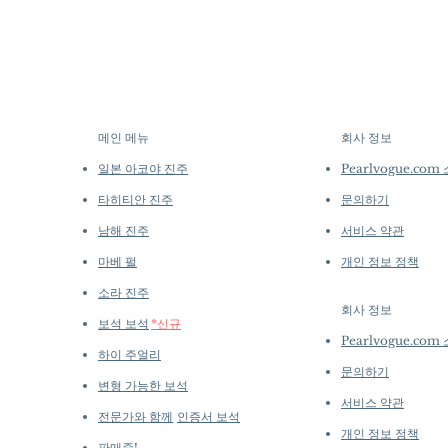
메인 메뉴
회사 정보
​
일본 아코야 진주
Pearlvogue.com
타히티안 진주
문의하기
남해 진주
서비스 약관
마베 펄
개인 정보 정책
소라 진주
회사 정보
​
보석 보석
*신규
Pearlvogue.com
하이 주얼리
문의하기
변형 가능한 보석
서비스 약관
전문가와 함께
인증서 보석
개인 정보 정책
판매중!