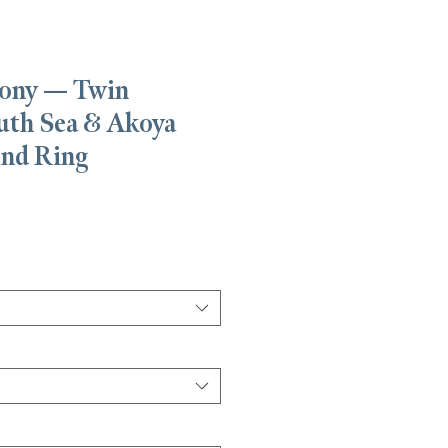
ony — Twin
uth Sea & Akoya
ond Ring
가
격