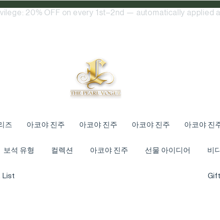
ivilege: 20% OFF on every 1st–2nd — automatically applied a
리즈
아코야 진주
아코야 진주
아코야 진주
아코야 진
보석 유형
컬렉션
아코야 진주
선물 아이디어
비
 List
Gif