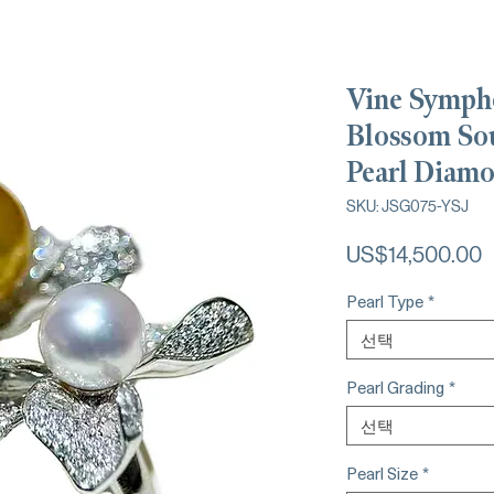
Vine Symph
Blossom So
Pearl Diam
SKU: JSG075-YSJ
US$14,500.00
Pearl Type
*
선택
Pearl Grading
*
선택
Pearl Size
*