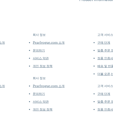
At Pearl Vogue, e
▪︎
Learn more about 
artistry. As we sp
Origin:
South Sea Pe
options →
crafted in limite
Material:
South Sea
produced in smal
Dimensions:
-
collections evolv
Pearl
creations, so avai
Shape: Round
purchase.
more de
회사 정보
고객 서비
​
Size: 9.5 mm (Gol
Quality: AAAA
 소개
Pearlvogue.com 소개
구매 단계
Nacre: Very Thic
문의하기
맞춤 주문 
Color: Golden an
Luster: Aurora
서비스 약관
정품 인증
Accessories
개인 정보 정책
배송 및 반
Metal: 6.1 g of 1
더블 오픈
Other: 1.52 ct of
회사 정보
​
 소개
Pearlvogue.com 소개
고객 서비
문의하기
구매 단계
서비스 약관
맞춤 주문 
개인 정보 정책
정품 인증