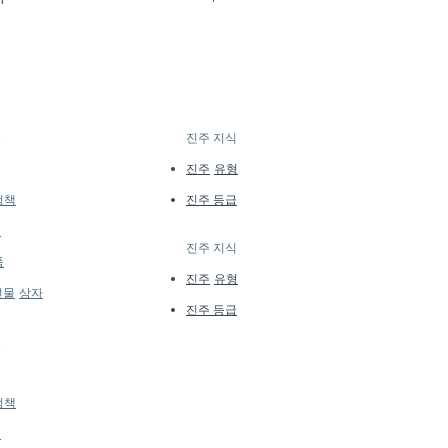
ach piece is a work of quiet
secure purchasing and payment
ecialize in high-end jewelry
arl Jewelry Processed in Japan
d quantities, many designs are
 Pearl, 18k Gold, and Akoya Pearl
l batches or made to order. Our
e regularly to introduce new
lability may vary at the time of
tails...
스
진주 지식
​
den), 6.5 mm (Akoya)
진주
유형
k
정책
진주 등급
d White
서
진주 지식
​
품
8K White Gold
진주
유형
선물
상자
 SI Quality Natural Diamond
진주 등급
스
정책
서