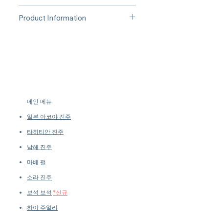
(Credit Card)
_____
Processing Time & Availability
Product Information
At Pearl Vogue, each piece is a
▪︎
Learn more about secure
work of quiet artistry. As we
Natural Conch Pearl Pair
purchasing and payment options →
specialize in high-end jewelry
Total Weight: 5.73 CT
crafted in limited quantities,
Size:
many designs are produced in
2.83 CT (7.1 × 8.3 mm)
small batches or made to order.
2.90 CT (7.0 × 8.6 mm)
Our collections evolve regularly
Color: Flamingo Pink
to introduce new creations, so
Shape: Oval
메인 메뉴
availability may vary at the time
Flame Pattern: Moderate
of purchase.
more details...
일본 아코야 진주
Matched Pair
Untreated
타히티안 진주
남해 진주
마베 펄
소라 진주
보석 보석
*신규
하이 주얼리