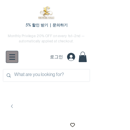
5% 할인 받기 | 문의하기
Monthly Privilege: 20% OFF on every 1st–2nd —
automatically applied at checkout.
로그인