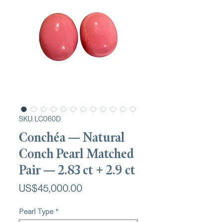
SKU: LC060D
Conchéa — Natural
Conch Pearl Matched
Pair — 2.83 ct + 2.9 ct
가
US$45,000.00
격
Pearl Type
*