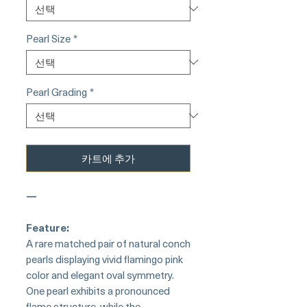
Pearl Size
*
Pearl Grading
*
카트에 추가
—
Feature:
A rare matched pair of natural conch
pearls displaying vivid flamingo pink
color and elegant oval symmetry.
One pearl exhibits a pronounced
flame structure, while the