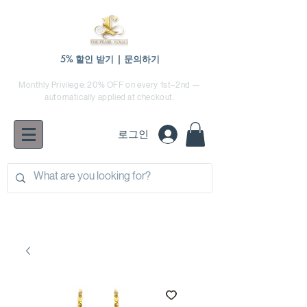
5% 할인 받기 | 문의하기
Monthly Privilege: 20% OFF on every 1st–2nd —
automatically applied at checkout.
로그인