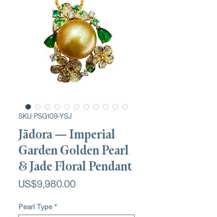
SKU: PSG109-YSJ
Jādora — Imperial
Garden Golden Pearl
& Jade Floral Pendant
가
US$9,980.00
격
Pearl Type
*