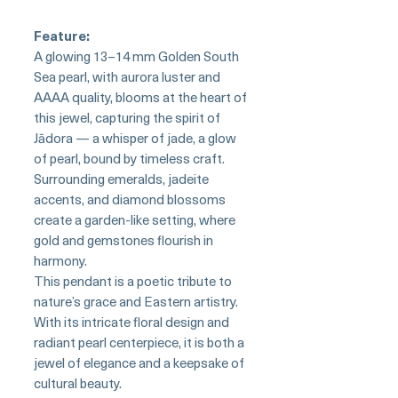
Feature:
A glowing 13–14 mm Golden South
Sea pearl, with aurora luster and
AAAA quality, blooms at the heart of
this jewel, capturing the spirit of
Jādora — a whisper of jade, a glow
of pearl, bound by timeless craft.
Surrounding emeralds, jadeite
accents, and diamond blossoms
create a garden-like setting, where
gold and gemstones flourish in
harmony.
This pendant is a poetic tribute to
nature’s grace and Eastern artistry.
With its intricate floral design and
radiant pearl centerpiece, it is both a
jewel of elegance and a keepsake of
cultural beauty.