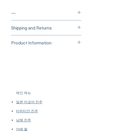
—
____
Buy Securely on 1stDibs
Shipping and Returns
(Credit Card)
_____
Processing Time & Availability
Product Information
At Pearl Vogue, each piece is a
▪︎
Learn more about secure
work of quiet artistry. As we
Origin: South Sea Pearl Jewelry
purchasing and payment options →
specialize in high-end jewelry
Processed in Japan
crafted in limited quantities,
Material: South Sea Pearl, 18k Gold,
many designs are produced in
Natural Diamond, Emerald, and
small batches or made to order.
Jadeite
Our collections evolve regularly
Dimensions: Pendant Approx. 2.3 x
to introduce new creations, so
2.7 cm
메인 메뉴
availability may vary at the time
Pearl
of purchase.
more details...
일본 아코야 진주
Shaped: Round
Size: 13–14 mm
타히티안 진주
Quality: AAAA
남해 진주
Nacre: Very Thick
마베 펄
Color: Golden