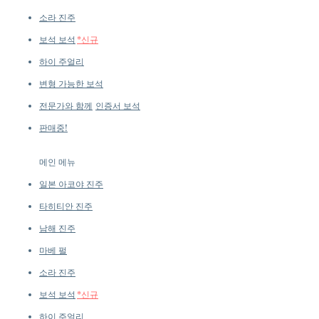
Luster: Aurora
소라 진주
Accessories
보석 보석
*신규
Metal: 5.2 g of 18k Gold
Other: 0.65 ct of SI Quality Natural
하이 주얼리
Diamond, 0.27 ct of SI Quality
변형 가능한 보석
Natural Diamond, Emerald, and
Jadeite
전문가와 함께
인증서 보석
Excluding Chain
판매중!
메인 메뉴
일본 아코야 진주
타히티안 진주
남해 진주
마베 펄
소라 진주
보석 보석
*신규
하이 주얼리