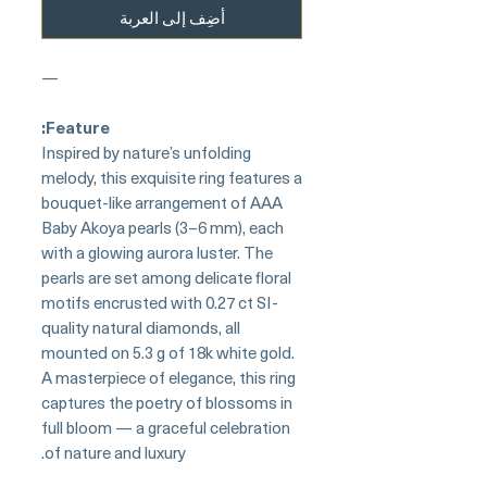
أضِف إلى العربة
—
Feature:
Inspired by nature’s unfolding
melody, this exquisite ring features a
bouquet-like arrangement of AAA
Baby Akoya pearls (3–6 mm), each
with a glowing aurora luster. The
pearls are set among delicate floral
motifs encrusted with 0.27 ct SI-
quality natural diamonds, all
mounted on 5.3 g of 18k white gold.
A masterpiece of elegance, this ring
captures the poetry of blossoms in
full bloom — a graceful celebration
of nature and luxury.