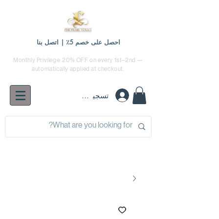
احصل على خصم 5٪ | اتصل بنا
Monthly Privilege: 20% OFF on every 1st–2nd —
automatically applied at checkout.
تسجيل الدخول