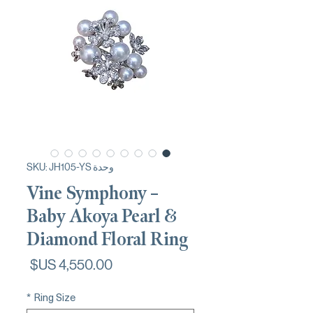
وحدة SKU: JH105-YS
Vine Symphony –
Baby Akoya Pearl &
Diamond Floral Ring
السعر
*
Ring Size