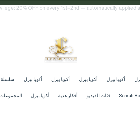
ivilege: 20% OFF on every 1st–2nd — automatically applied a
يرل
أكويا بيرل
أكويا بيرل
أكويا بيرل
أكويا بيرل
سلسلة
Search Re
فئات الفيديو
أفكار هدية
أكويا بيرل
المجموعات