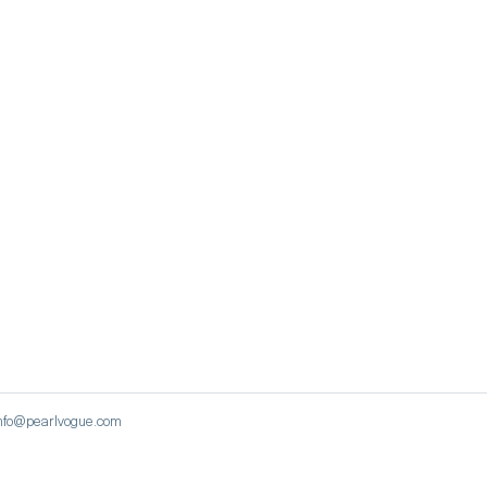
نيويورك ، الولايات المتحدة | 22 ويست 48 ستريت ، مانهاتن | lvogue.com