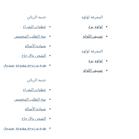
egularly to introduce new
 3.0 cm length
ility may vary at the time of
ls...
المعرفة لؤلؤة
خدمة الزبائن
​
m
لؤلؤة
نوع
خطوات الشراء
تصنيف اللؤلؤ
نهج الطلب المخصص
شهادة الأصالة
المعرفة لؤلؤة
​
 of 18K White Gold
الشحن والإرجاع
 ct SI-quality natural
لؤلؤة
نوع
هدية
مزدوجة مفتوحة
صندوق
تصنيف اللؤلؤ
خدمة الزبائن
خطوات الشراء
نهج الطلب المخصص
شهادة الأصالة
الشحن والإرجاع
هدية
مزدوجة مفتوحة
صندوق