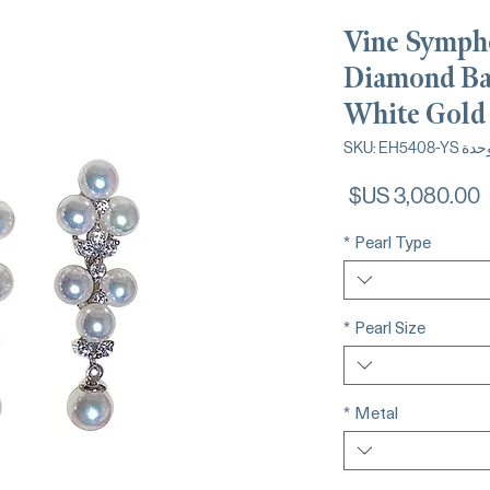
Vine Sympho
Diamond Ba
White Gold 
ة SKU: EH5408-YS
السعر
*
Pearl Type
*
Pearl Size
*
Metal