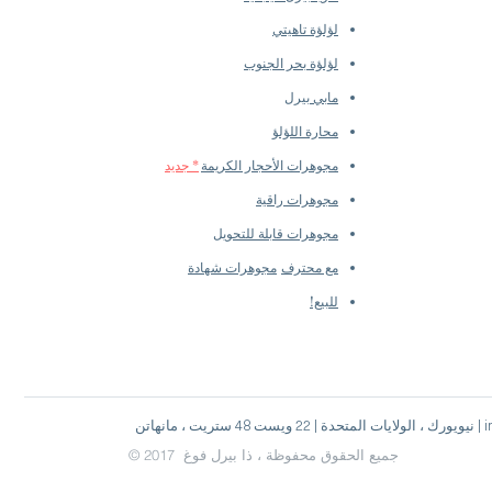
لؤلؤة تاهيتي
لؤلؤة بحر الجنوب
مابي بيرل
محارة اللؤلؤ
مجوهرات الأحجار الكريمة
* جديد
مجوهرات راقية
مجوهرات قابلة للتحويل
مع محترف
مجوهرات شهادة
للبيع!
info@pear
© 2017 جميع الحقوق محفوظة ، ذا بيرل فوغ