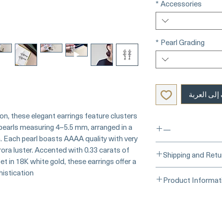
*
Accessories
*
Pearl Grading
إلى العربة
on, these elegant earrings feature clusters
pearls measuring 4–5.5 mm, arranged in a
—
n. Each pearl boasts AAAA quality with very
ora luster. Accented with 0.33 carats of
___Buy Securely on
Shipping and Retu
t in 18K white gold, these earrings offer a
Card)______
istication.
Processing Time & Av
Product Informat
At Pearl Vogue, each
Learn more about s
artistry. As we speci
Origin: Japan
options →
crafted in limited q
Materials: Baby Ako
produced in small b
Natural Diamonds