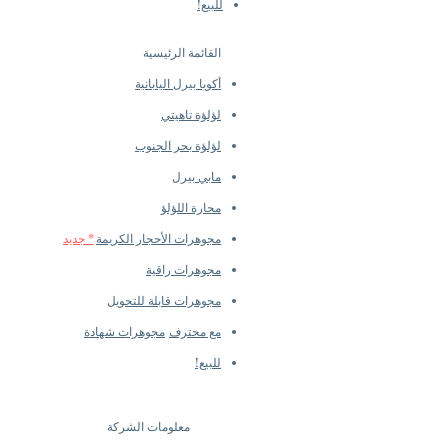
للبيع!
القائمة الرئيسية
أكويا بيرل اليابانية
لؤلؤة تاهيتي
لؤلؤة بحر الجنوب
مابي بيرل
محارة اللؤلؤ
مجوهرات الأحجار الكريمة
* جديد
مجوهرات راقية
مجوهرات قابلة للتحويل
مع محترف
مجوهرات شهادة
للبيع!
معلومات الشركة
​