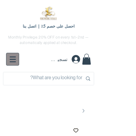
احصل على خصم 5٪ | اتصل بنا
Monthly Privilege: 20% OFF on every 1st–2nd —
automatically applied at checkout.
تسجيل الدخول