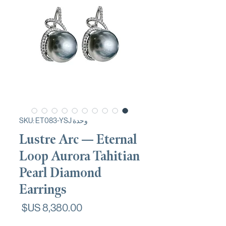
وحدة SKU: ET083-YSJ
Lustre Arc — Eternal
Loop Aurora Tahitian
Pearl Diamond
Earrings
السعر