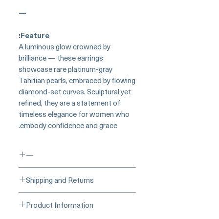
—
Feature:
A luminous glow crowned by
brilliance — these earrings
showcase rare platinum-gray
Tahitian pearls, embraced by flowing
diamond-set curves. Sculptural yet
refined, they are a statement of
timeless elegance for women who
embody confidence and grace.
—
___Buy Securely on Etsy
___
Shipping and Returns
(Credit Card)______
Processing Time & Availability
Product Information
At Pearl Vogue, each piece is a
Learn more about secure
▪︎
work of quiet artistry. As we