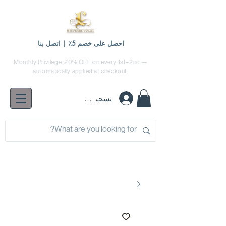
احصل على خصم 5٪ | اتصل بنا
Monthly Privilege: 20% OFF on every 1st–2nd —
automatically applied at checkout.
تسجيل الدخول