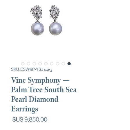
وحدة SKU: ESW187-YSJ
Vine Symphony —
Palm Tree South Sea
Pearl Diamond
Earrings
السعر