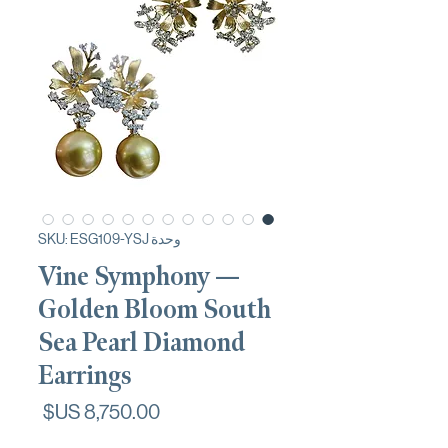
وحدة SKU: ESG109-YSJ
Vine Symphony —
Golden Bloom South
Sea Pearl Diamond
Earrings
السعر