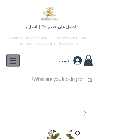
احصل على خصم 5٪ | اتصل بنا
Monthly Privilege: 20% OFF on every 1st–2nd —
automatically applied at checkout.
تسجيل الدخول