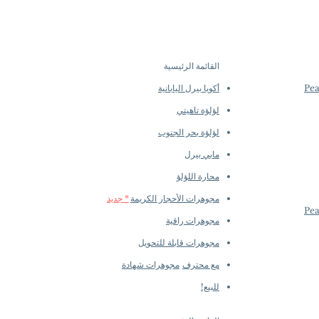
القائمة الرئيسية
أكويا بيرل اليابانية
لؤلؤة تاهيتي
لؤلؤة بحر الجنوب
مابي بيرل
محارة اللؤلؤ
مجوهرات الأحجار الكريمة
* جديد
مجوهرات راقية
مجوهرات قابلة للتحويل
مع محترف
مجوهرات شهادة
للبيع!