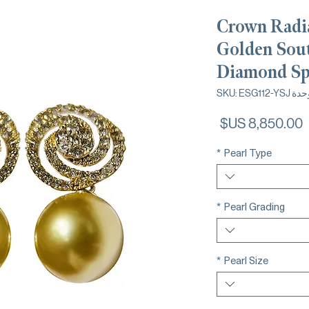
Crown Radi
Golden Sout
Diamond Spi
 SKU: ESG112-YSJ
السعر
*
Pearl Type
*
Pearl Grading
*
Pearl Size