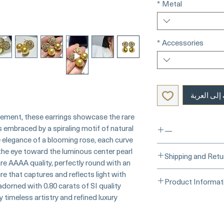
*
Metal
*
Accessories
إلى العربة
ovement, these earrings showcase the rare
 embraced by a spiraling motif of natural
—
elegance of a blooming rose, each curve
 the eye toward the luminous center pearl.
Buy Securely on 
Shipping and Retu
 AAAA quality, perfectly round with an
_____
Card)
e that captures and reflects light with
Processing Time & Av
Product Informat
At Pearl Vogue, each
 adorned with 0.80 carats of SI quality
Learn more about s
artistry. As we speci
imeless artistry and refined luxury.
Origin: Japan
options →
crafted in limited q
Material: South Sea 
produced in small b
Diamonds