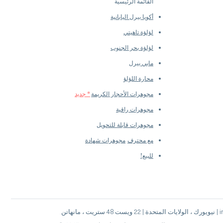
القائمة الرئيسية
أكويا بيرل اليابانية
لؤلؤة تاهيتي
لؤلؤة بحر الجنوب
مابي بيرل
محارة اللؤلؤ
مجوهرات الأحجار الكريمة
* جديد
مجوهرات راقية
مجوهرات قابلة للتحويل
مع محترف
مجوهرات شهادة
للبيع!
info@pear