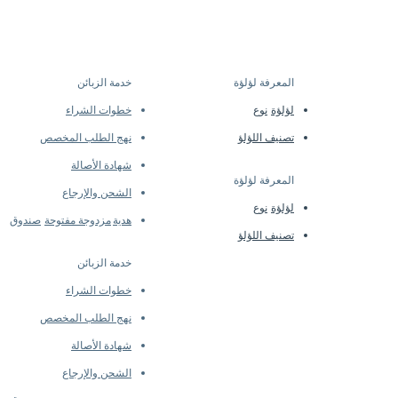
egularly to introduce new
s Length Approx. 2.5 cm
ility may vary at the time of
ls...
المعرفة لؤلؤة
خدمة الزبائن
​
لؤلؤة
نوع
خطوات الشراء
تصنيف اللؤلؤ
نهج الطلب المخصص
شهادة الأصالة
المعرفة لؤلؤة
​
الشحن والإرجاع
لؤلؤة
نوع
 Quality Natural Diamonds
هدية
مزدوجة مفتوحة
صندوق
تصنيف اللؤلؤ
خدمة الزبائن
خطوات الشراء
نهج الطلب المخصص
شهادة الأصالة
الشحن والإرجاع