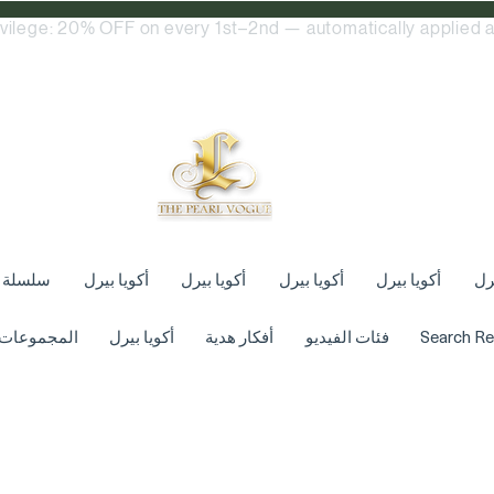
ivilege: 20% OFF on every 1st–2nd — automatically applied a
يرل
أكويا بيرل
أكويا بيرل
أكويا بيرل
أكويا بيرل
سلسلة
Search Re
فئات الفيديو
أفكار هدية
أكويا بيرل
المجموعات