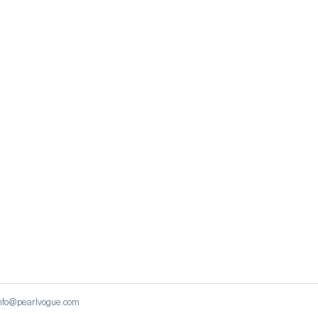
نيويورك ، الولايات المتحدة | 22 ويست 48 ستريت ، مانهاتن | lvogue.com