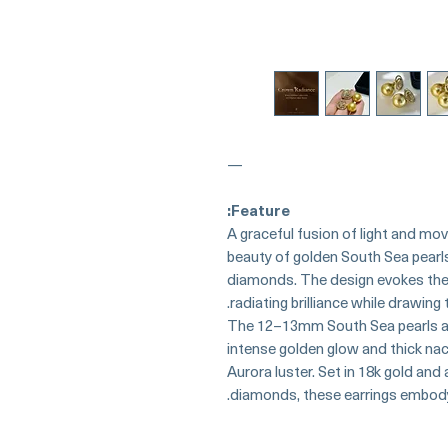
—
Feature:
A graceful fusion of light and m
beauty of golden South Sea pearls
diamonds. The design evokes the 
radiating brilliance while drawing
The 12–13mm South Sea pearls are
intense golden glow and thick nacr
Aurora luster. Set in 18k gold and
diamonds, these earrings embody t