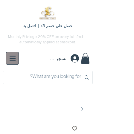
احصل على خصم 5٪ | اتصل بنا
Monthly Privilege: 20% OFF on every 1st–2nd —
automatically applied at checkout.
تسجيل الدخول