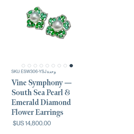
وحدة SKU: ESW306-YSJ
Vine Symphony —
South Sea Pearl &
Emerald Diamond
Flower Earrings
السعر