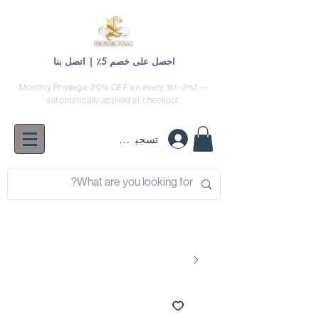
احصل على خصم 5٪ | اتصل بنا
Monthly Privilege: 20% OFF on every 1st–2nd —
automatically applied at checkout.
تسجيل الدخول