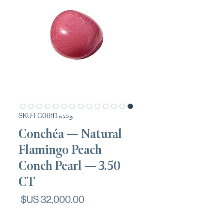
وحدة SKU: LC061D
Conchéa — Natural
Flamingo Peach
Conch Pearl — 3.50
CT
السعر