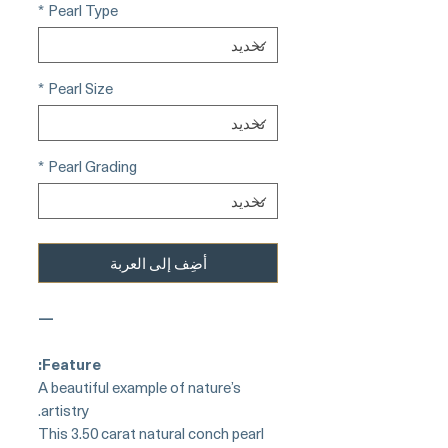
*
Pearl Type
*
Pearl Size
*
Pearl Grading
أضِف إلى العربة
—
Feature:
A beautiful example of nature’s
artistry.
This 3.50 carat natural conch pearl