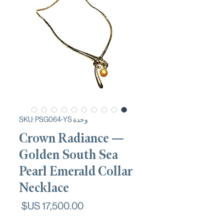
وحدة SKU: PSG064-YS
Crown Radiance —
Golden South Sea
Pearl Emerald Collar
Necklace
السعر