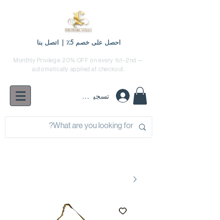
احصل على خصم 5٪ | اتصل بنا
Monthly Privilege: 20% OFF on every 1st–2nd —
automatically applied at checkout.
تسجيل الدخول