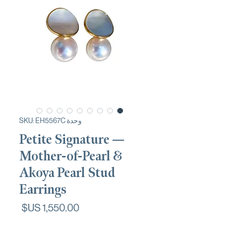
وحدة SKU: EH5567C
Petite Signature —
Mother-of-Pearl &
Akoya Pearl Stud
Earrings
السعر