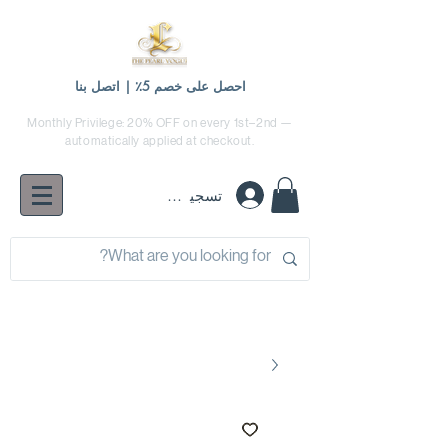
احصل على خصم 5٪ | اتصل بنا
Monthly Privilege: 20% OFF on every 1st–2nd —
automatically applied at checkout.
تسجيل الدخول