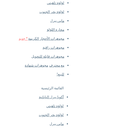
Color: White
لؤلؤة تاهيتي
Luster: Aurora
لؤلؤة بحر الجنوب
Accessories
مابي بيرل
Metal: 18k Gold
Other: Natural mother-of-pearl
محارة اللؤلؤ
مجوهرات الأحجار الكريمة
* جديد
مجوهرات راقية
مجوهرات قابلة للتحويل
مع محترف
مجوهرات شهادة
للبيع!
القائمة الرئيسية
أكويا بيرل اليابانية
لؤلؤة تاهيتي
لؤلؤة بحر الجنوب
مابي بيرل