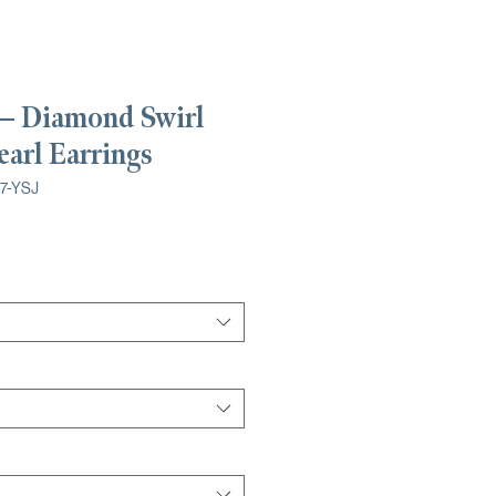
 — Diamond Swirl
earl Earrings
77-YSJ