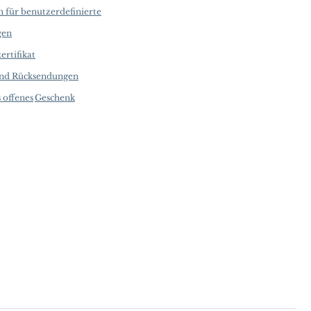
n für benutzerdefinierte
gen
ertifikat
und Rücksendungen
 offenes
Geschenk