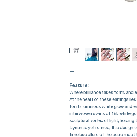
—
Feature:
Where brilliance takes form, and 
At the heart of these earrings lie
for its luminous white glow and e
interwoven swirls of 18k white g
sculptural vortex of light, leadin
Dynamic yet refined, this design
timeless allure of the sea’s most 