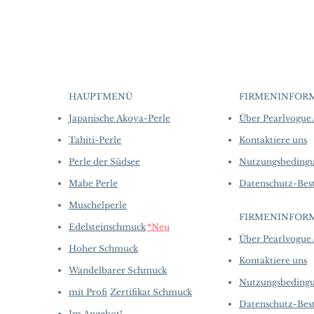
HAUPTMENÜ
FIRMENINFOR
Japanische Akoya-Perle
Über Pearlvogue
Tahiti-Perle
Kontaktiere uns
Perle der Südsee
Nutzungsbeding
Mabe Perle
Datenschutz-Be
Muschelperle
FIRMENINFOR
Edelsteinschmuck
*Neu
Über Pearlvogue
Hoher Schmuck
Kontaktiere uns
Wandelbarer Schmuck
Nutzungsbeding
mit Profi
Zertifikat Schmuck
Datenschutz-Be
Im Angebot!