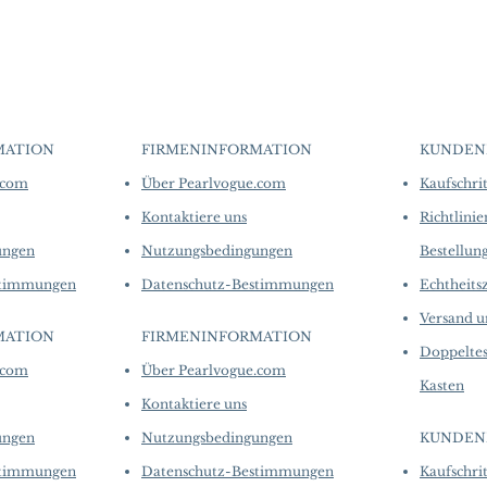
crafted in limite
Material: South Sea 
produced in smal
Diamond
collections evolv
Dimensions: Earring
creations, so avai
Pearl: Round, 11–12
purchase.
more de
White, Aurora Luste
Accessories: 0.52 c
Metal Weight: 3.58 
MATION
FIRMENINFORMATION
KUNDEN
​
​
.com
Über Pearlvogue.com
Kaufschri
Kontaktiere uns
Richtlinie
ungen
Nutzungsbedingungen
Bestellun
stimmungen
Datenschutz-Bestimmungen
Echtheitsz
Versand 
MATION
FIRMENINFORMATION
​
​
Doppeltes
.com
Über Pearlvogue.com
Kasten
Kontaktiere uns
ungen
Nutzungsbedingungen
KUNDEN
stimmungen
Datenschutz-Bestimmungen
Kaufschri