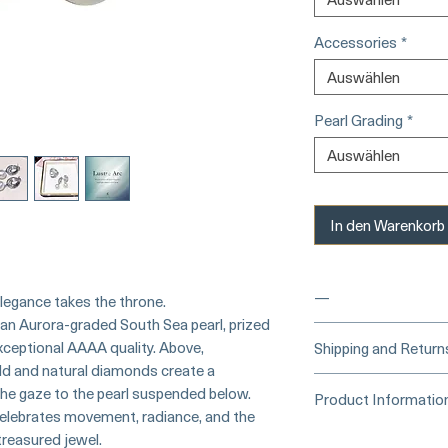
Accessories
*
Auswählen
Pearl Grading
*
Auswählen
In den Warenkorb
—
elegance takes the throne.
s an Aurora-graded South Sea pearl, prized
___
___Buy Secure
xceptional AAAA quality. Above,
Shipping and Return
Card)______
old and natural diamonds create a
Processing Time &
g the gaze to the pearl suspended below.
Product Informatio
At Pearl Vogue, e
 celebrates movement, radiance, and the
▪︎
Learn more about 
artistry. As we sp
Origin: South Sea Pe
treasured jewel.
options →