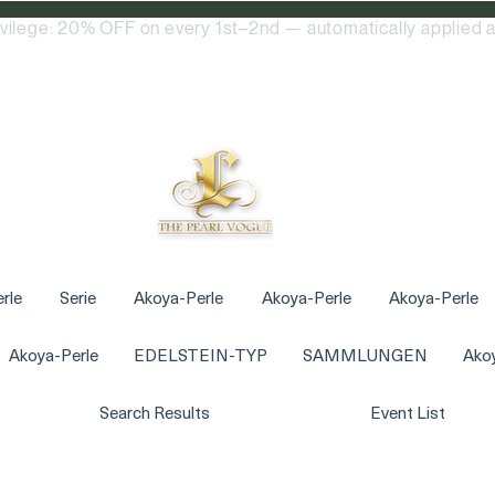
ivilege: 20% OFF on every 1st–2nd — automatically applied a
rle
Serie
Akoya-Perle
Akoya-Perle
Akoya-Perle
Akoya-Perle
EDELSTEIN-TYP
SAMMLUNGEN
Ako
Search Results
Event List