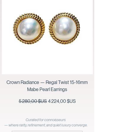
Crown Radiance — Regal Twist 15-16mm
Mabe Pearl Earrings
Prix original
Prix promotionnel
5 280,00 $US
4 224,00 $US
Curated for connoisseurs
— where rarity, refinement, and quiet luxury converge.