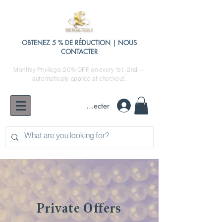
OBTENEZ 5 % DE RÉDUCTION | NOUS
CONTACTER
Monthly Privilege: 20% OFF on every 1st–2nd —
automatically applied at checkout.
Se connecter
Private Offers