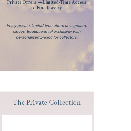
Private Offers —Limited-Time Access
to Fine Jewelry
Enjoy private, limited-time offers on signature
pieces. Boutique-level exclusivity with
personalized pricing for collectors.
The Private Collection